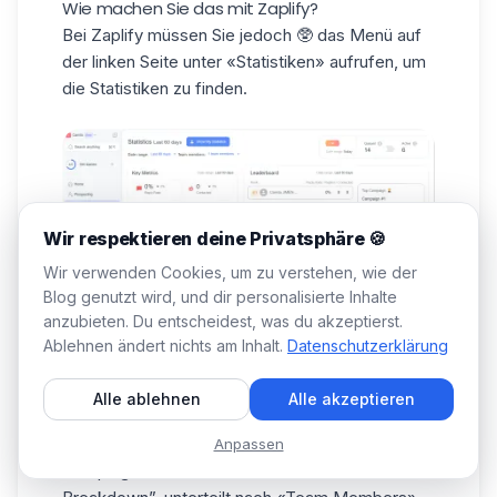
Wie machen Sie das mit Zaplify?
Bei Zaplify müssen Sie jedoch 🥸 das Menü auf
der linken Seite unter
«Statistiken»
aufrufen, um
die Statistiken zu finden.
Wir respektieren deine Privatsphäre 🍪
Wir verwenden Cookies, um zu verstehen, wie der
Blog genutzt wird, und dir personalisierte Inhalte
anzubieten. Du entscheidest, was du akzeptierst.
Ablehnen ändert nichts am Inhalt.
Datenschutzerklärung
Oben auf der Seite können Sie
das Datum und
die Teammitglieder auswählen
. 👆
Alle ablehnen
Alle akzeptieren
Dieses Dashboard besteht aus mehreren
Bereichen: «Key Metrics», “Leaderboard”, “Top
Anpassen
Campaign” und der Bereich “Performance