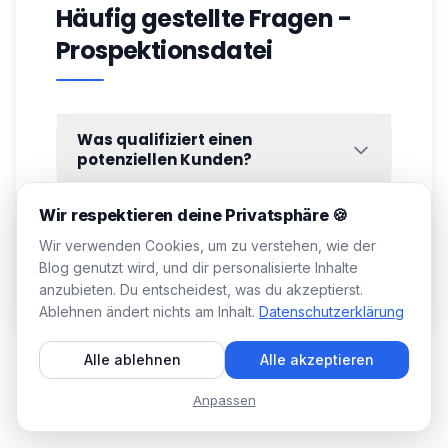
Häufig gestellte Fragen -
Prospektionsdatei
Was qualifiziert einen
potenziellen Kunden?
Um einen potenziellen Kunden zu
Wir respektieren deine Privatsphäre 🍪
qualifizieren, ist es wichtig, verschiedene
Wie qualifizieren Sie eine
Aspekte zu verstehen, die sein Potenzial als
Kundendatei?
Wir verwenden Cookies, um zu verstehen, wie der
Kunde bestimmen, zum Beispiel: 👇🏼
Blog genutzt wird, und dir personalisierte Inhalte
Wenn Sie neue Kundendateien qualifizieren
Interesse und Engagement
: Hat der
anzubieten. Du entscheidest, was du akzeptierst.
möchten, sind hier die verschiedenen
Interessent sein Interesse an Ihren
Ablehnen ändert nichts am Inhalt.
Datenschutzerklärung
Schritte aufgeführt:
Produkten oder Dienstleistungen durch
1️⃣ Analysieren Sie demografische Daten.
Aktionen wie E-Mails, Direktmarketing
Alle ablehnen
Alle akzeptieren
oder Reaktionen auf Ihre
2️⃣ Bedürfnisse und Interessen ermitteln.
Marketingkampagnen gezeigt?
Anpassen
3️⃣ Budget prüfen.
Bedürfnisse und Herausforderungen
: Hat
4️⃣ Entscheidungspotenzial abschätzen.
der Interessent Probleme, die Ihre