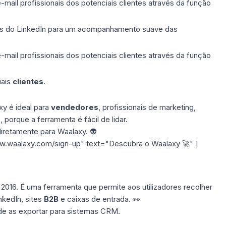
ail profissionais dos potenciais clientes através da função
ns do LinkedIn para um acompanhamento suave das
ail profissionais dos potenciais clientes através da função
iais
clientes
.
y é ideal para
vendedores
, profissionais de marketing,
 porque a ferramenta é fácil de lidar.
diretamente para Waalaxy. 👽
ww.waalaxy.com/sign-up" text="Descubra o Waalaxy 🚀" ]
16. É uma ferramenta que permite aos utilizadores recolher
nkedIn, sites
B2B
e caixas de entrada. 👀
e de as exportar para sistemas CRM.