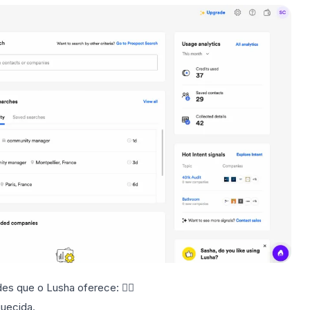
des que o Lusha oferece: 👇🏼
uecida.