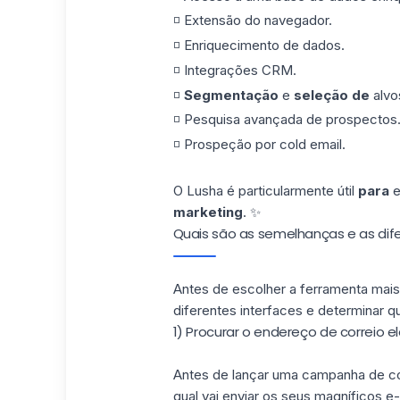
◽️ Extensão do navegador.
◽️ Enriquecimento de dados.
◽️ Integrações CRM.
◽️
Segmentação
e
seleção de
alvo
◽️ Pesquisa avançada de prospectos
◽️ Prospeção por
cold email
.
O Lusha é particularmente útil
para
e
marketing
. ✨
Quais são as semelhanças e as dif
Antes de escolher a ferramenta mais
diferentes interfaces e determinar qu
1) Procurar o endereço de correio 
Antes de lançar uma campanha de cor
qual vai enviar os seus magníficos e