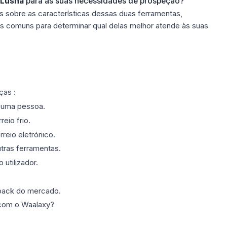
 Lusha
para as suas necessidades de prospeção?
s sobre as características dessas duas ferramentas,
s comuns para determinar qual delas melhor atende às suas
ças :
 uma pessoa.
eio frio.
eio eletrónico.
tras ferramentas.
 utilizador.
back do mercado.
com o Waalaxy?