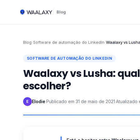
Blog
Blog
›
Software de automação do LinkedIn
›
Waalaxy vs Lusha
SOFTWARE DE AUTOMAÇÃO DO LINKEDIN
Waalaxy vs Lusha: qual
escolher?
Elodie
·
Publicado em
31 de maio de 2021
·
Atualizado
E