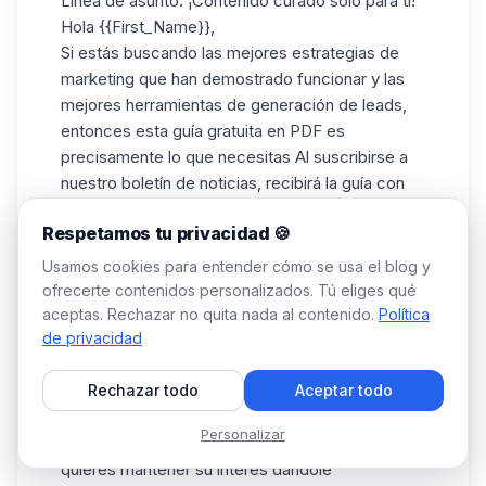
Línea de asunto: ¡Contenido curado sólo para ti!
Hola {{First_Name}},
Si estás buscando las mejores estrategias de
marketing que han demostrado funcionar y las
mejores herramientas de generación de leads,
entonces esta guía gratuita en PDF es
precisamente lo que necesitas Al suscribirse a
nuestro boletín de noticias, recibirá la guía con
50 consejos de expertos directamente en su
Respetamos tu privacidad 🍪
correo electrónico.
Tenga en cuenta que esta oferta sólo es válida
Usamos cookies para entender cómo se usa el blog y
durante un breve período de tiempo. ¿Qué
ofrecerte contenidos personalizados. Tú eliges qué
puede perder?
aceptas. Rechazar no quita nada al contenido.
Política
Siga este enlace para inscribirse ahora.
de privacidad
{{Firma de correo electrónico}}.
Rechazar todo
Aceptar todo
👉 Utiliza esta plantilla si sabes que tu cliente
Personalizar
potencial ya se ha descargado tu herramienta, y
quieres mantener su interés dándole