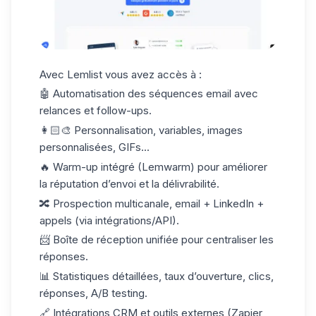
Avec Lemlist vous avez accès à :
🤖
Automatisation
des séquences email avec
relances et follow-ups.
👩🏻‍🎨 Personnalisation
, variables, images
personnalisées, GIFs...
🔥
Warm-up intégré
(Lemwarm) pour améliorer
la réputation d’envoi et la délivrabilité.
🔀
Prospection multicanale
, email + LinkedIn +
appels (via intégrations/API).
📨
Boîte de réception
unifiée pour centraliser les
réponses.
📊
Statistiques détaillées
,
taux d’ouverture
, clics,
réponses, A/B testing.
🔗
Intégrations CRM
et outils externes (Zapier,