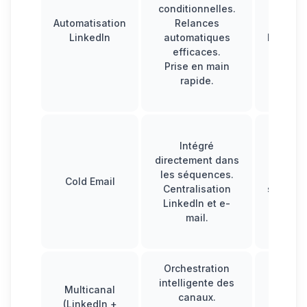
conditionnelles.
mauv
Automatisation
Relances
paramé
LinkedIn
automatiques
Pas de 
efficaces.
natif 
Prise en main
fluid
rapide.
cert
concur
Délivra
Intégré
parf
directement dans
criti
les séquences.
Moi
Cold Email
Centralisation
spécial
LinkedIn et e-
des o
mail.
dédiés
ema
Orchestration
intelligente des
Ajout
Multicanal
canaux.
(Twitte
(LinkedIn +