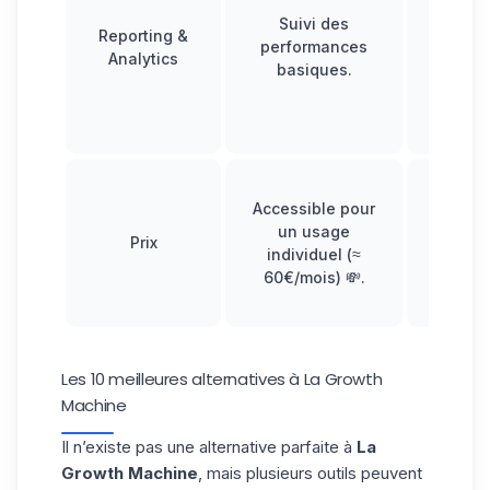
parf
Suivi des
Reporting &
insuff
performances
Analytics
pour
basiques.
équi
Rev
avanc
Coût
Accessible pour
augm
un usage
rapidem
Prix
individuel (≈
équip
60€/mois) 💸.
mul
comp
Les 10 meilleures alternatives à La Growth
Machine
Il n’existe pas une alternative parfaite à
La
Growth Machine
, mais plusieurs outils peuvent