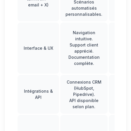
Scénarios
touj
email + X)
automatisés
pertin
personnalisables.
Inb
Navigation
multic
intuitive.
pouv
Support client
Interface & UX
deve
apprécié.
diffic
Documentation
gérer 
complète.
volu
Connexions CRM
(HubSpot,
Intégr
Intégrations &
Pipedrive).
nati
API
API disponible
limit
selon plan.
Table
bord 