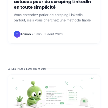
astuces pour du scraping LinkedIn
en toute simplicité
Vous entendez parler de scraping LinkedIn
partout, mais vous cherchez une méthode fiable
pour scraper LinkedIn et exploiter les données
sur ce réseau sans…
Toinon
·
20 min
· 3 août 2026
T
📈 LES PLUS LUS CE MOIS