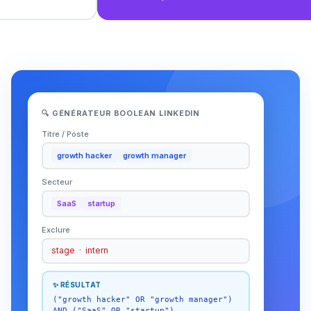
🔍 GÉNÉRATEUR BOOLEAN LINKEDIN
Titre / Poste
growth hacker
growth manager
Secteur
SaaS
startup
Exclure
stage · intern
✨ RÉSULTAT
("growth hacker" OR "growth manager")
AND ("SaaS" OR "startup")