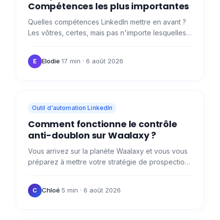
Compétences les plus importantes
Quelles compétences LinkedIn mettre en avant ?
Les vôtres, certes, mais pas n'importe lesquelles:
il y a une liste des compétences clés nécessaires
2022 : les…
Elodie
·
17 min
· 6 août 2026
E
Outil d'automation LinkedIn
Comment fonctionne le contrôle
anti-doublon sur Waalaxy ?
Vous arrivez sur la planète Waalaxy et vous vous
préparez à mettre votre stratégie de prospection
en place avec notre outil, mais des questions
vous…
Chloé
·
5 min
· 6 août 2026
C