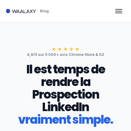
Blog
★
★
★
★
★
4,8/5 sur 5 000+ avis Chrome Store & G2
Il est temps de
rendre la
Prospection
LinkedIn
vraiment simple.