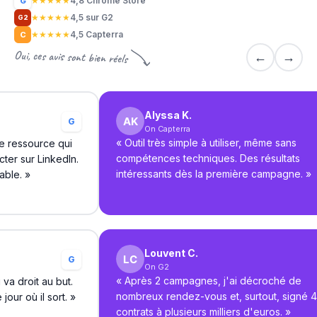
★
★
★
★
★
4,8 Chrome Store
G
★
★
★
★
★
4,5 sur G2
G2
★
★
★
★
★
4,5 Capterra
C
Oui, ces avis sont bien réels
←
→
Alyssa K.
G
On Capterra
«
Outil très simple à utiliser, même sans
le ressource qui
compétences techniques. Des résultats
ter sur LinkedIn.
intéressants dès la première campagne.
»
able.
»
Louvent C.
G
On G2
«
Après 2 campagnes, j'ai décroché de
 va droit au but.
nombreux rendez-vous et, surtout, signé 4
jour où il sort.
»
contrats à plusieurs milliers d'euros.
»