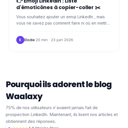
👉 Emoji LinkedIn : Liste
d'émoticônes à copier-coller ✂️
Vous souhaitez ajouter un emoji LinkedIn , mais
vous ne savez pas comment faire ni où en mettre
? 🤨 J'ai un petit secret qui devrait vous permettre
de gagner…
Elodie
·
20 min
· 23 juin 2026
E
Pourquoi ils adorent le blog
Waalaxy
75% de nos utilisateurs n'avaient jamais fait de
prospection LinkedIn. Maintenant, ils lisent nos articles et
obtiennent des réponses.