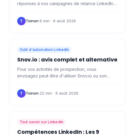
réponses à nos campagnes de relance LinkedIn.
Mais ça n'a pas toujours été le cas. Il nous a fallu
beaucoup de…
Toinon
·
9 min
· 6 août 2026
T
Outil d'automation LinkedIn
Snov.io : avis complet et alternative
Pour vos activités de prospection, vous
envisagez peut-être d'utiliser Snov.io ou son
alternantive Waalaxy. Aujourd'hui, nous allons
étudier les…
Toinon
·
22 min
· 6 août 2026
T
Tout savoir sur LinkedIn
Compétences LinkedIn : Les 9