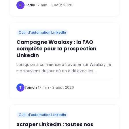
explique tout ici !…
Elodie
·
17 min
· 6 août 2026
E
Outil d'automation LinkedIn
Campagne Waalaxy : la FAQ
complète pour la prospection
LinkedIn
Lorsqu’on a commencé à travailler sur Waalaxy, je
me souviens du jour où on a dit avec les
développeurs : « Tout est campagne. » 👊 Parce
qu'il s’agit bien là…
Toinon
·
17 min
· 3 août 2026
T
Outil d'automation LinkedIn
Scraper LinkedIn : toutes nos