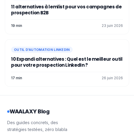
si vous voulez connecter vos séquences
11 alternatives à lemlist pour vos campagnes de
de prospection avec Slack pour notifier vos
prospection B2B
collègues, ou avec Google Sheets pour
centraliser vos données, vous aurez besoin
19 min
23 juin 2026
d’un petit coup de pouce supplémentaire. Et
c’est là que Zapier devient le parfait
complément ⚡.
En combinant Waalaxy pour la prospection
OUTIL D'AUTOMATION LINKEDIN
et Zapier pour le reste des workflows
10 Expandi alternatives : Quel est le meilleur outil
internes (marketing, reporting,
pour votre prospection LinkedIn ?
synchronisation CRM), vous obtenez une
solution hybride
. 🤓
17 min
26 juin 2026
À présent vous savez tout sur
Bardeen
extension
alternatives ! 🚀
WAALAXY Blog
Des guides concrets, des
stratégies testées, zéro blabla