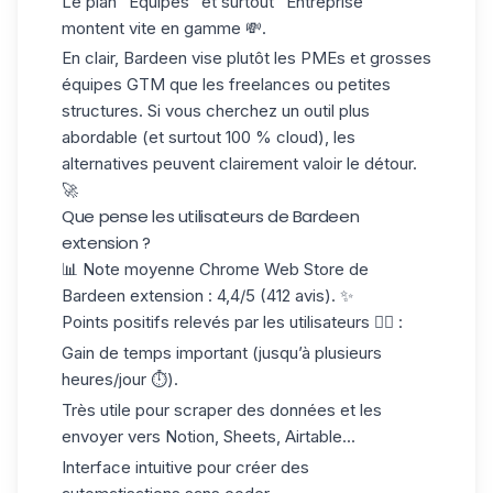
Le plan “Équipes” et surtout “Entreprise”
montent vite en gamme 💸.
En clair, Bardeen vise plutôt les
PMEs et grosses
équipes GTM
que les freelances ou petites
structures. Si vous cherchez un outil plus
abordable (et surtout 100 % cloud), les
alternatives peuvent clairement valoir le détour.
🚀
Que pense les utilisateurs de Bardeen
extension ?
📊 Note moyenne Chrome Web Store de
Bardeen extension : 4,4/5 (412 avis). ✨
Points positifs relevés par les utilisateurs 👇🏻 :
Gain de temps important (jusqu’à plusieurs
heures/jour ⏱️).
Très utile pour
scraper des données
et les
envoyer vers Notion, Sheets, Airtable...
Interface intuitive pour créer des