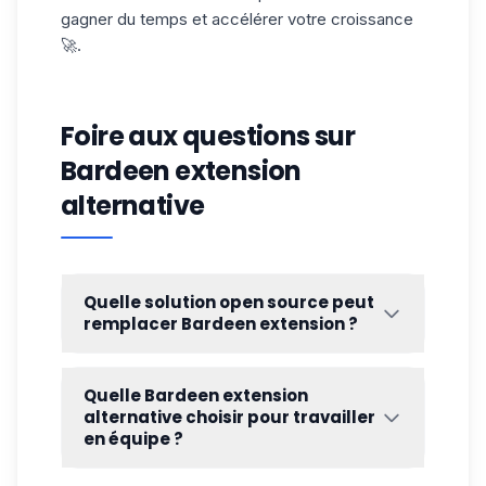
gagner du temps et accélérer votre croissance
🚀.
Foire aux questions sur
Bardeen extension
alternative
Quelle solution open source peut
remplacer Bardeen extension ?
Si vous êtes du genre à aimer tout maîtriser
(sans pour autant coder des milliers de
Quelle Bardeen extension
lignes 😅), alors l’
open source
est
alternative choisir pour travailler
clairement une piste intéressante. Parmi les
en équipe ?
alternatives à Bardeen extension,
n8n
est
L’un des points faibles de Bardeen, c’est la
sans doute l’outil le plus connu et le plus