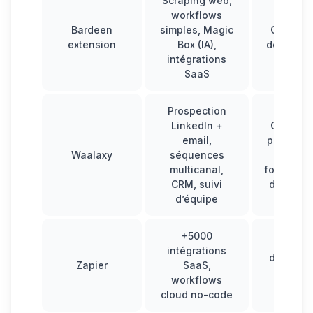
Scraping web,
workflows
Bardeen
simples, Magic
Gratuit l
extension
Box (IA),
dès 129€
intégrations
SaaS
Prospection
LinkedIn +
Gratuit à
email,
puis pour
Waalaxy
séquences
de
multicanal,
fonctionn
CRM, suivi
dès 19€/
d’équipe
+5000
Pério
intégrations
d'essai 
Zapier
SaaS,
jours p
workflows
26€/mo
cloud
no-code