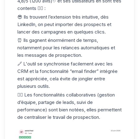
4,8/5 (1200 avis)✨ et ses utilisateurs en sont très
contents 👇🏻 :
😎 Ils trouvent l’extension
très intuitive
, dès
LinkedIn
, on peut importer des prospects et
lancer des campagnes en quelques clics.
⏰ Ils gagnent énormément de
temps
,
notamment pour les relances automatiques et
les messages de prospection.
🔗 L'outil se
synchronise facilement
avec les
CRM et la fonctionnalité “email finder” intégrée
est appréciée, cela évite de jongler entre
plusieurs outils.
👯‍♂️ Les
fonctionnalités collaboratives
(gestion
d’équipe, partage de leads, suivi de
performance) sont bien notées, elles permettent
de centraliser le travail de prospection.