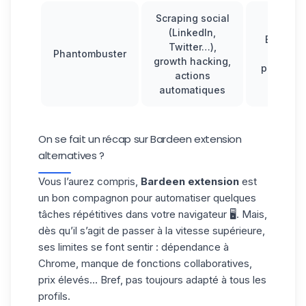
Scraping social
(LinkedIn,
Essai gr
Twitter…),
Phantombuster
de 14 j
growth hacking,
puis 69€
actions
automatiques
On se fait un récap sur Bardeen extension
alternatives ?
Vous l’aurez compris,
Bardeen extension
est
un bon compagnon pour automatiser quelques
tâches répétitives dans votre navigateur 🖥️. Mais,
dès qu’il s’agit de passer à la vitesse supérieure,
ses limites se font sentir : dépendance à
Chrome, manque de fonctions collaboratives,
prix élevés… Bref, pas toujours adapté à tous les
profils.