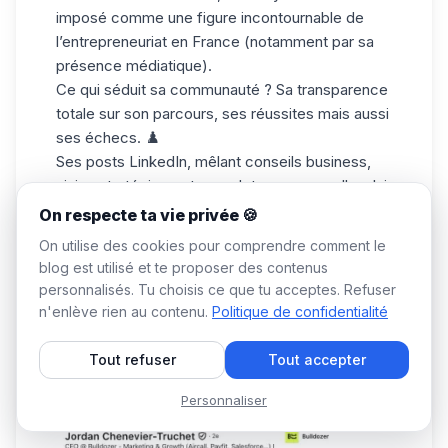
imposé comme une figure incontournable de
l’entrepreneuriat en France (notamment par sa
présence médiatique).
Ce qui séduit sa communauté ? Sa transparence
totale sur son parcours, ses réussites mais aussi
ses échecs. ♟️
Ses
posts LinkedIn
, mêlant conseils business,
vision stratégique et anecdotes personnelles, lui
ont permis d’asseoir son autorité et de capter
On respecte ta vie privée 🍪
l’attention de LinkedIn.
On utilise des cookies pour comprendre comment le
Jordan Chenevier-Truchet - Top Voice LinkedIn
blog est utilisé et te proposer des contenus
Marketing Digital
personnalisés. Tu choisis ce que tu acceptes. Refuser
n'enlève rien au contenu.
Politique de confidentialité
Tout refuser
Tout accepter
Personnaliser