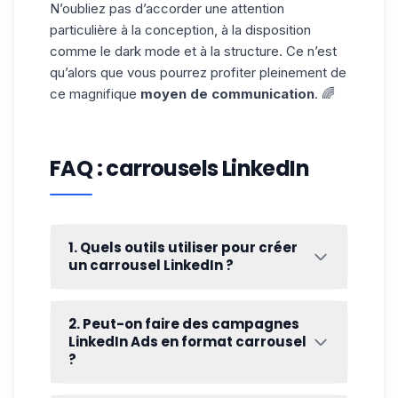
N’oubliez pas d’accorder une attention
particulière à la conception, à la disposition
comme le
dark mode
et à la structure. Ce n’est
qu’alors que vous pourrez profiter pleinement de
ce magnifique
moyen de communication
. 🌈
FAQ : carrousels LinkedIn
1. Quels outils utiliser pour créer
un carrousel LinkedIn ?
Vous pouvez utiliser
Canva
pour créer
facilement un carrousel LinkedIn, même
2. Peut-on faire des campagnes
sans compétences en design. L’outil
LinkedIn Ads en format carrousel
propose des modèles adaptés au format
?
LinkedIn.
Oui, LinkedIn propose un
format publicitaire
Figma
est une alternative plus avancée pour