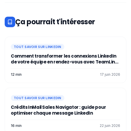
Voilà, maintenant, vous savez toutes les
astuces pour créer un beau
carrousel
LinkedIn
! 🥰
Ça pourrait t'intéresser
TOUT SAVOIR SUR LINKEDIN
Comment transformer les connexions LinkedIn
de votre équipe en rendez-vous avec TeamLink
?
12 min
17 juin 2026
TOUT SAVOIR SUR LINKEDIN
Crédits InMail Sales Navigator : guide pour
optimiser chaque message LinkedIn
16 min
22 juin 2026