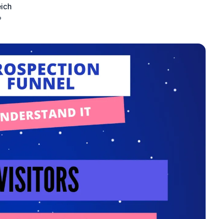
eich
?