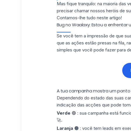
Mas fique tranquilo: na maioria das 
precisar chamar nossos heróis de supo
Contamos-lhe tudo neste artigo!
Bug no Waalaxy: Estou a enfrenta
Se você tem a impressão de que su
que as ações estão presas na fila,
ra
simples que você pode fazer para d
A tua campanha mostra um ponto c
Dependendo do estado das suas camp
indicação das acções que pode toma
Verde
🟢 : sua campanha está func
🚀.
Laranja
🟠 : você tem leads em ex