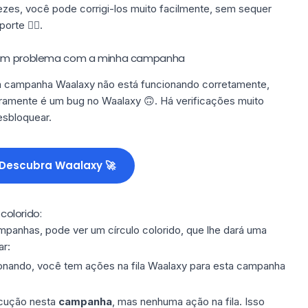
vezes, você pode corrigi-los muito facilmente, sem sequer
rte 🦹‍♂️.
r um problema com a minha campanha
a
campanha Waalaxy
não está funcionando corretamente,
ramente é um bug no Waalaxy
🙃.
Há
verificações
muito
esbloquear.
Descubra Waalaxy 🚀
olorido:
anhas, pode ver um círculo colorido, que lhe dará uma
r:
ionando, você tem ações na
fila Waalaxy
para esta campanha
ecução nesta
campanha
, mas nenhuma ação na fila. Isso