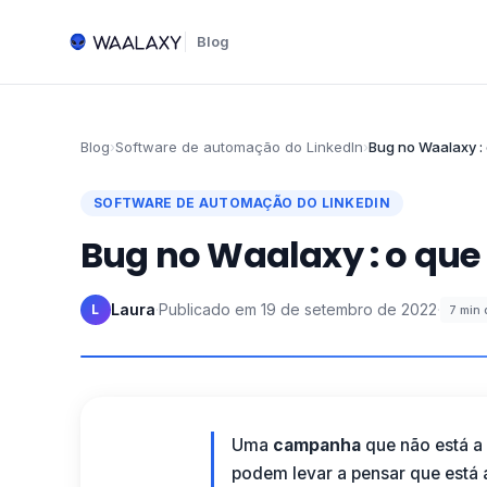
Blog
Blog
›
Software de automação do LinkedIn
›
Bug no Waalaxy :
SOFTWARE DE AUTOMAÇÃO DO LINKEDIN
Bug no Waalaxy : o que 
Laura
·
Publicado em
19 de setembro de 2022
·
L
7
min 
Uma
campanha
que não está a 
podem levar a pensar que está 