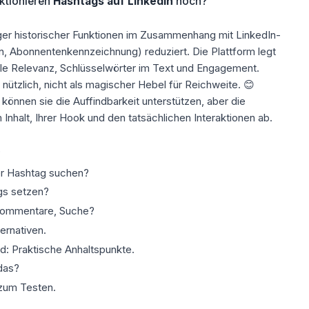
ktionieren
Hashtags auf LinkedIn
noch?
iger historischer Funktionen im Zusammenhang mit LinkedIn-
n, Abonnentenkennzeichnung) reduziert. Die Plattform legt
le Relevanz, Schlüsselwörter im Text und Engagement.
nützlich, nicht als magischer Hebel für Reichweite. 😊
können sie die Auffindbarkeit unterstützen, aber die
Inhalt, Ihrer Hook und den tatsächlichen Interaktionen ab.
?
er Hashtag suchen?
gs setzen?
 Kommentare, Suche?
ernativen.
d: Praktische Anhaltspunkte.
das?
 zum Testen.