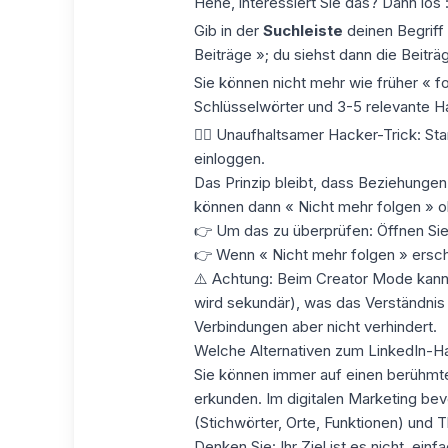
Hehe, interessiert Sie das? Dann los 
Gib in der
Suchleiste
deinen Begriff 
Beiträge »; du siehst dann die Beit
Sie können nicht mehr wie früher « fo
Schlüsselwörter und 3-5 relevante H
🏴‍☠️
Unaufhaltsamer Hacker-Trick
: St
einloggen.
Das Prinzip bleibt, dass Beziehungen
können dann « Nicht mehr folgen » o
👉 Um das zu überprüfen: Öffnen Sie 
👉 Wenn « Nicht mehr folgen » erschei
⚠️ Achtung: Beim
Creator Mode
kann
wird sekundär), was das Verständnis
Verbindungen aber nicht verhindert.
Welche Alternativen zum LinkedIn-Ha
Sie können immer auf einen berühmte
erkunden. Im digitalen Marketing be
(Stichwörter, Orte, Funktionen) und
Denken Sie
: Ihr Ziel ist es nicht, ei