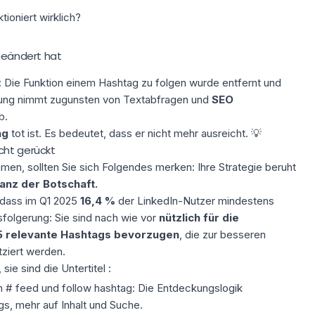
ioniert wirklich?
 geändert hat
t: Die Funktion einem
Hashtag
zu folgen wurde entfernt und
ckung nimmt zugunsten von Textabfragen und
SEO
b.
ag
tot ist. Es bedeutet, dass er nicht mehr ausreicht. 💡
cht gerückt
en, sollten Sie sich Folgendes merken: Ihre Strategie beruht
anz der Botschaft.
 dass im Q1 2025
16,4 %
der LinkedIn-Nutzer mindestens
sfolgerung: Sie sind nach wie vor
nützlich für die
 5 relevante Hashtags bevorzugen
, die zur besseren
tziert werden.
sie sind die Untertitel :
 # feed und follow hashtag: Die Entdeckungslogik
gs, mehr auf Inhalt und Suche.