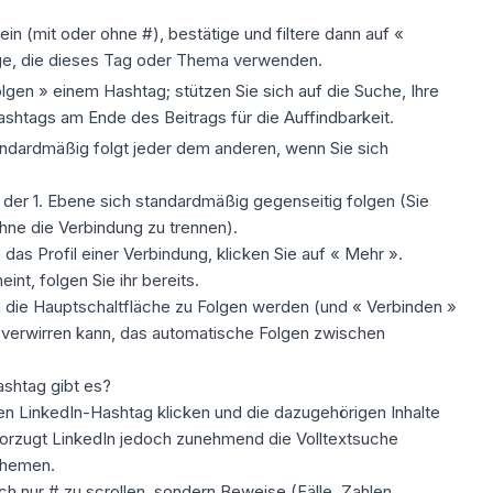
:
ein (mit oder ohne #), bestätige und filtere dann auf «
räge, die dieses Tag oder Thema verwenden.
lgen » einem Hashtag; stützen Sie sich auf die Suche, Ihre
ashtags am Ende des Beitrags für die
Auffindbarkeit
.
andardmäßig folgt jeder dem anderen, wenn Sie sich
 der 1. Ebene sich standardmäßig gegenseitig folgen (Sie
hne die Verbindung zu trennen).
das Profil einer Verbindung, klicken Sie auf « Mehr ».
nt, folgen Sie ihr bereits.
 die Hauptschaltfläche zu Folgen werden (und « Verbinden »
 verwirren kann, das automatische Folgen zwischen
shtag gibt es?
n LinkedIn-Hashtag klicken und die dazugehörigen Inhalte
vorzugt LinkedIn jedoch zunehmend die Volltextsuche
 Themen.
nfach nur # zu scrollen, sondern
Beweise
(Fälle, Zahlen,