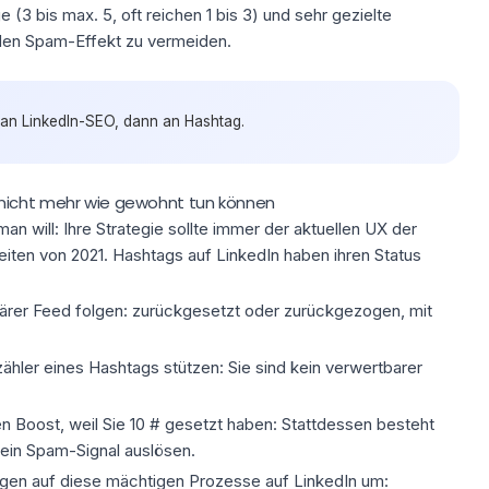
ge
(3 bis max. 5, oft reichen 1 bis 3) und sehr gezielte
 den Spam-Effekt zu vermeiden.
t an LinkedIn-SEO, dann an Hashtag.
nicht mehr wie gewohnt tun können
man will: Ihre Strategie sollte immer der aktuellen UX der
iten von 2021. Hashtags auf LinkedIn haben ihren Status
tärer Feed folgen: zurückgesetzt oder zurückgezogen, mit
zähler eines Hashtags stützen: Sie sind kein verwertbarer
n Boost, weil Sie 10 # gesetzt haben: Stattdessen besteht
 ein Spam-Signal auslösen.
ngen
auf
diese
mächtigen Prozesse auf LinkedIn
um: