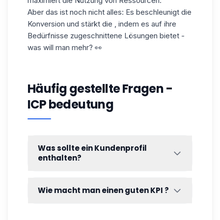
maximiert die Nutzung von Ressourcen.
Aber das ist noch nicht alles: Es beschleunigt die
Konversion und stärkt die , indem es auf ihre
Bedürfnisse zugeschnittene Lösungen bietet -
was will man mehr? 👀
Häufig gestellte Fragen -
ICP bedeutung
Was sollte ein Kundenprofil
enthalten?
Ein Kundenprofil muss bestimmte detaillierte
Informationen enthalten, um die Bedürfnisse
Wie macht man einen guten KPI ?
und Verhaltensweisen Ihrer Kunden besser
zu verstehen. Es ist ein bisschen so, wie
Wenn Sie ein gutes Profil des idealen
wenn Sie in einem Restaurant sind: Sie
Kunden erstellen wollen, dann sind hier