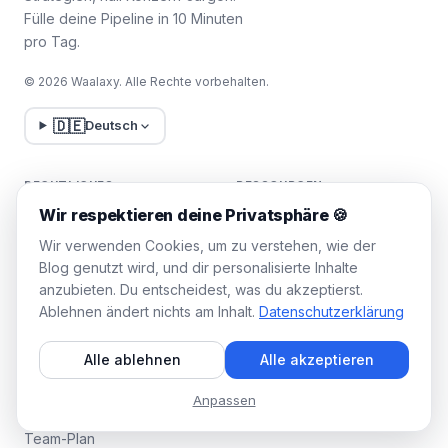
Fülle deine Pipeline in 10 Minuten
pro Tag.
© 2026 Waalaxy. Alle Rechte vorbehalten.
🇩🇪
Deutsch
RECHTLICHES
RESSOURCEN
Wir respektieren deine Privatsphäre 🍪
Impressum
Video-Tutorials
Wir verwenden Cookies, um zu verstehen, wie der
Nutzungsbedingungen
Blog genutzt wird, und dir personalisierte Inhalte
Datenschutzrichtlinie
anzubieten. Du entscheidest, was du akzeptierst.
Ablehnen ändert nichts am Inhalt.
Datenschutzerklärung
Cookies verwalten
Alle ablehnen
Alle akzeptieren
WAALAXY
Anpassen
Preise
Team-Plan