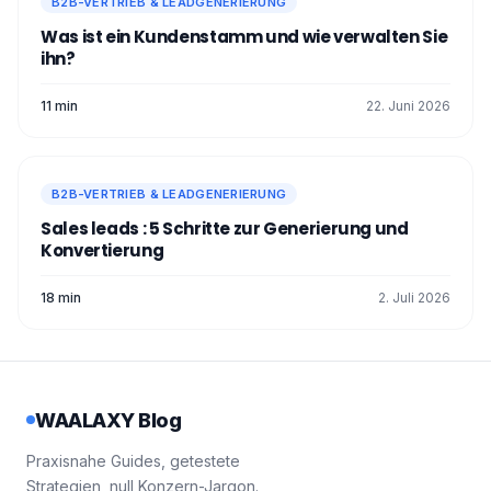
B2B-VERTRIEB & LEADGENERIERUNG
Qualität oder Ansehen.
Was ist ein Kundenstamm und wie verwalten Sie
🟣
Customer Lifetime Value (CLV)
⭢
ihn?
Vorwegnahme des Wertes, den ein
Kunde Ihrem Unternehmen langfristig
11 min
22. Juni 2026
bringen wird.
🔵
Kommunikationskanäle
⭢ mit welchen
Mitteln der Kunde bevorzugt kontaktiert
werden möchte (E-Mails, soziale
B2B-VERTRIEB & LEADGENERIERUNG
Netzwerke).
Sales leads​ : 5 Schritte zur Generierung und
Konvertierung
18 min
2. Juli 2026
WAALAXY Blog
Praxisnahe Guides, getestete
Strategien, null Konzern-Jargon.