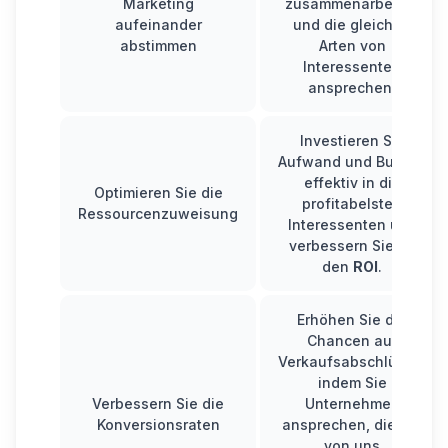
Marketing
zusammenarbeiten
aufeinander
und die gleichen
abstimmen
Arten von
Interessenten
ansprechen.
Investieren Sie
Aufwand und Budget
effektiv in die
Optimieren Sie die
profitabelsten
Ressourcenzuweisung
Interessenten und
verbessern Sie so
den
ROI
.
Erhöhen Sie die
Chancen auf
Verkaufsabschlüsse,
indem Sie
Verbessern Sie die
Unternehmen
Konversionsraten
ansprechen, die die
von uns