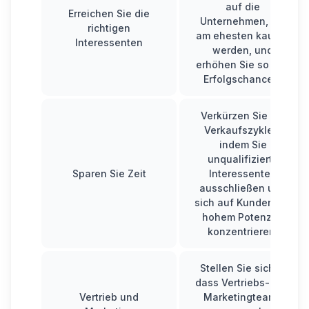
auf die
Erreichen Sie die
Unternehmen, die
richtigen
am ehesten kaufen
Interessenten
werden, und
erhöhen Sie so Ihre
Erfolgschancen.
Verkürzen Sie die
Verkaufszyklen,
indem Sie
unqualifizierte
Sparen Sie Zeit
Interessenten
ausschließen und
sich auf Kunden mit
hohem Potenzial
konzentrieren.
Stellen Sie sicher,
dass Vertriebs- und
Vertrieb und
Marketingteams