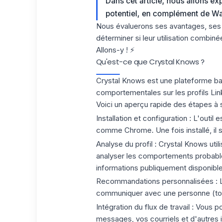
Dans cet article, nous allons exp
potentiel, en complément de Waa
Nous évaluerons ses avantages, ses a
déterminer si leur utilisation combin
Allons-y ! ⚡
Qu'est-ce que Crystal Knows ?
Crystal Knows
est une
plateforme bas
comportementales sur les profils Lin
Voici un aperçu rapide des étapes à s
Installation et configuration :
L'outil e
comme Chrome. Une fois installé, il s
Analyse du profil :
Crystal Knows util
analyser les comportements probables 
informations publiquement disponibles
Recommandations personnalisées :
L
communiquer avec une personne (ton
Intégration du flux de travail :
Vous pou
messages, vos courriels et d'autres i