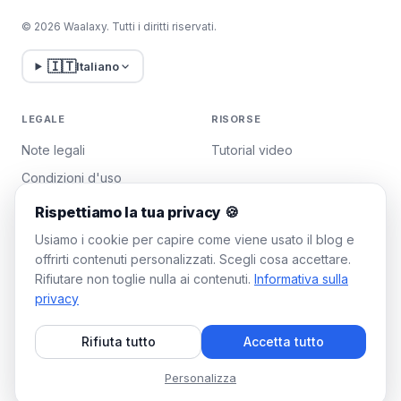
© 2026 Waalaxy. Tutti i diritti riservati.
🇮🇹
Italiano
LEGALE
RISORSE
Note legali
Tutorial video
Condizioni d'uso
Politica sulla privacy
Rispettiamo la tua privacy 🍪
Gestisci i cookie
Usiamo i cookie per capire come viene usato il blog e
offrirti contenuti personalizzati. Scegli cosa accettare.
Rifiutare non toglie nulla ai contenuti.
Informativa sulla
WAALAXY
privacy
Prezzi
Rifiuta tutto
Accetta tutto
Piano Team
Programma di affiliazione
Personalizza