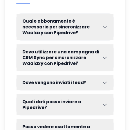
Quale abbonamento è
necessario per sincronizzare
Waalaxy con Pipedrive?
La funzione di
sincronizzazione CRM
richiede un
abbonamento Waalaxy
Pro,
Devo utilizzare una campagna di
Advanced o Business.
CRM Sync per sincronizzare
Waalaxy con Pipedrive?
No, e in effetti non è necessario. I vostri
lead saranno definiti in base ai criteri
Dove vengono inviati i lead?
selezionati nelle impostazioni globali.
Se si sceglie l'opzione di creare un deal
nella pipeline, si troveranno nella pipeline
Quali dati posso inviare a
selezionata. Altrimenti, si troveranno nella
Pipedrive?
scheda “Contatti”.
Ecco un elenco di tutti i dati che è possibile
sincronizzare 👇
Posso vedere esattamente a