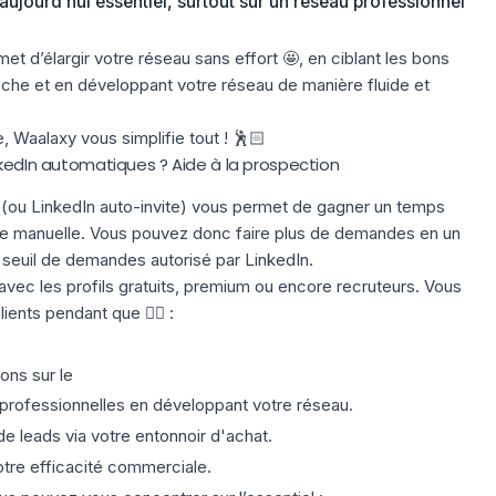
aujourd’hui essentiel, surtout sur un réseau professionnel
et d’élargir votre réseau sans effort 🤩, en ciblant les bons
roche et en développant votre réseau de manière fluide et
, Waalaxy vous simplifie tout ! 🕺🏻
nkedIn automatiques ? Aide à la prospection
e
(ou LinkedIn auto-invite) vous permet de gagner un temps
de manuelle. Vous pouvez donc faire plus de demandes en un
e seuil de demandes autorisé par LinkedIn.
avec les profils gratuits, premium ou encore recruteurs. Vous
ents pendant que 👇🏻 :
ions
sur le
professionnelles en
développant votre réseau.
de leads
via votre entonnoir d'achat.
otre
efficacité commerciale.