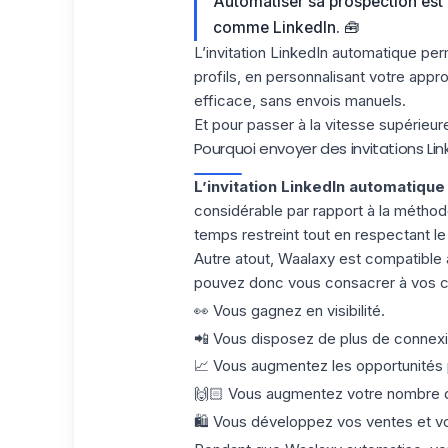
Automatiser sa prospection est 
comme LinkedIn. 🧰
L’
invitation LinkedIn automatique
perm
profils, en personnalisant votre app
efficace, sans envois manuels.
Et pour passer à la vitesse supérieure
Pourquoi envoyer des invitations Li
L’invitation LinkedIn automatiqu
considérable par rapport à la métho
temps restreint tout en respectant l
Autre atout, Waalaxy est compatible 
pouvez donc vous consacrer à vos cli
👀 Vous
gagnez en visibilité
.
📲 Vous disposez de
plus de connex
📈 Vous augmentez les opportunités 
🙌🏻 Vous augmentez votre
nombre 
🛍️ Vous développez vos ventes et v