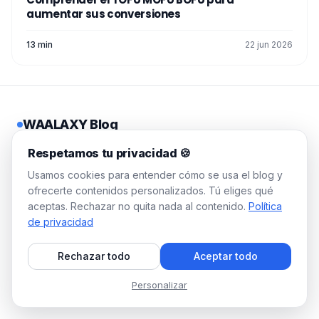
aumentar sus conversiones
13 min
22 jun 2026
WAALAXY Blog
Guías prácticas, estrategias
Respetamos tu privacidad 🍪
probadas, cero jerga
Usamos cookies para entender cómo se usa el blog y
corporativa. Llena tu pipeline en
ofrecerte contenidos personalizados. Tú eliges qué
10 minutos al día.
aceptas. Rechazar no quita nada al contenido.
Política
de privacidad
© 2026 Waalaxy. Todos los derechos reservados.
Rechazar todo
Aceptar todo
🇪🇸
Español
Personalizar
LEGAL
RECURSOS