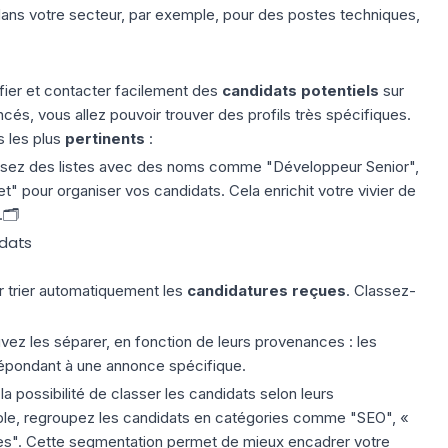
 dans votre secteur, par exemple, pour des postes techniques,
ifier et contacter facilement des
candidats potentiels
sur
ncés, vous allez pouvoir trouver des profils très spécifiques.
s les plus
pertinents
:
lisez des listes avec des noms comme "Développeur Senior",
et" pour organiser vos candidats. Cela enrichit votre vivier de
🗂️
idats
ur trier automatiquement les
candidatures reçues
. Classez-
ez les séparer, en fonction de leurs provenances : les
épondant à une annonce spécifique.
a possibilité de classer les candidats selon leurs
le, regroupez les candidats en catégories comme "SEO", «
es". Cette segmentation permet de mieux encadrer votre