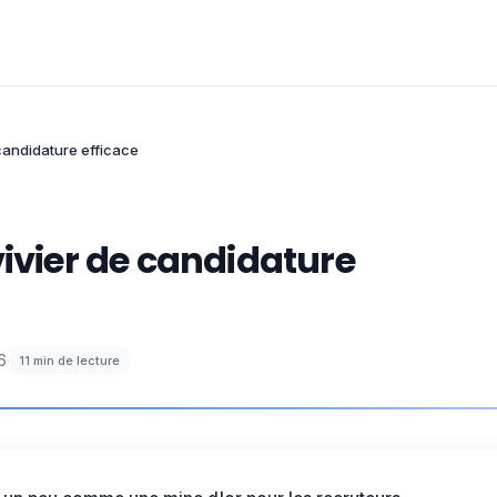
 candidature efficace
vivier de candidature
6
·
11
min de lecture