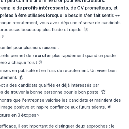
t un peu comme une mine d'or pour les recruteurs.
remplie de
profils intéressants
, de CV prometteurs, et
 prêtes à être utilisées lorsque le besoin s'en fait sentir. 👀
haque recrutement, vous avez déjà une réserve de candidats
 processus beaucoup plus fluide et rapide. 🚀
 ?
sentiel pour plusieurs raisons :
 prêts permet de
recruter
plus rapidement quand un poste
 zéro à chaque fois ! ⏰
ses en publicité et en frais de recrutement. Un vivier bien
rutement. 💰
ct à des candidats qualifiés et déjà intéressés par
s de trouver la bonne personne pour le bon poste. 🏆
montre que l'entreprise valorise les candidats et maintient des
image positive et inspire confiance aux futurs talents. 🌟
ature en 3 étapes ?
efficace, il est important de distinguer deux approches : le