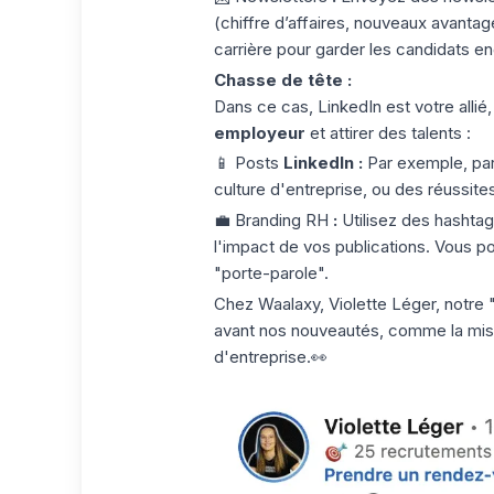
(chiffre d’affaires, nouveaux avantage
carrière pour garder les candidats e
Chasse de tête :
Dans ce cas, LinkedIn est votre allié
employeur
et attirer des talents :
📱
Posts
LinkedIn
:
Par exemple, par
culture d'entreprise, ou des réussites
💼
Branding RH
:
Utilisez des
hashtag
l'impact de vos publications. Vous p
"porte-parole".
Chez Waalaxy,
Violette Léger
, notre
avant nos nouveautés, comme la mise
d'entreprise.👀