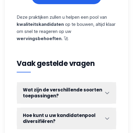
Deze praktijken zullen u helpen een pool van
kwaliteitskandidaten
op te bouwen, altijd klaar
om snel te reageren op uw
wervingsbehoeften
. 🚀
Vaak gestelde vragen
Wat zijn de verschillende soorten
toepassingen?
Ongevraagde
sollicitaties
: Kandidaten
solliciteren zonder dat er een vacature
Hoe kunt u uw kandidatenpool
diversifiëren?
is. Handig om gemotiveerde mensen te
vinden! ✉️
Heb je alle stappen gevolgd? Het kan zijn