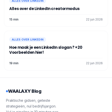
bevelen. Het is vaak erg effectief! 👫
ALLES OVER LINKEDIN
Richt u op verschillende
Alles over de LinkedIn creatormodus
kandidaatprofielen
: Zoek
pas
afgestudeerden
, ervaren professionals,
15 min
22 jun 2026
mensen in omscholing, internationaal
talent... sta open voor alle horizonten! 🌍
Werk samen met scholen en
ALLES OVER LINKEDIN
universiteiten
: Neem deel aan
partnerschappen met scholen,
Hoe maak je een LinkedIn slogan ? +20
Voorbeelden hier!
masterclasses... om interessante
profielen al tijdens hun opleiding te
ontmoeten. 🎓
19 min
22 jun 2026
Ik hoop dat dit artikel je helpt bij het
opzetten van je
sollicitatiepool
!
WAALAXY Blog
Praktische gidsen, geteste
strategieën, nul bedrijfsjargon.
Vul je pipeline in 10 minuten per