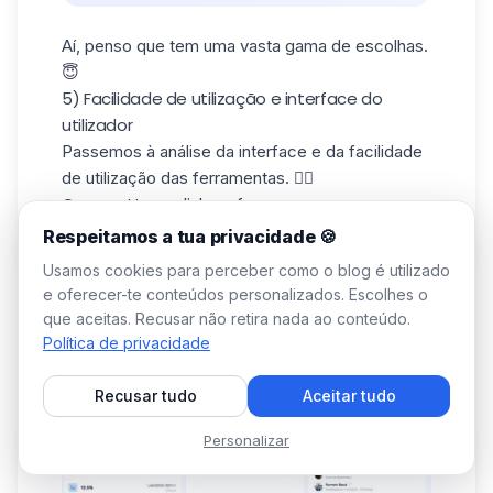
Aí, penso que tem uma vasta gama de escolhas.
😇
5) Facilidade de utilização e interface do
utilizador
Passemos à análise da interface e da facilidade
de utilização das ferramentas. 👇🏼
O que o Humanlinker oferece
Os gráficos são bastante neutros, com uma
Respeitamos a tua privacidade 🍪
mistura de cinzento, azul e algumas cores
Usamos cookies para perceber como o blog é utilizado
primárias. 😇
e oferecer-te conteúdos personalizados. Escolhes o
que aceitas. Recusar não retira nada ao conteúdo.
Política de privacidade
Recusar tudo
Aceitar tudo
Personalizar