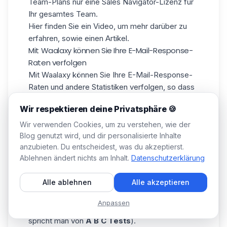
Team-Plans nur eine Sales Navigator-Lizenz für
Ihr gesamtes Team.
Hier finden Sie ein Video, um mehr darüber zu
erfahren, sowie einen
Artikel.
Mit Waalaxy können Sie Ihre E-Mail-Response-
Raten verfolgen
Mit Waalaxy können Sie Ihre E-Mail-Response-
Raten und andere Statistiken verfolgen, so dass
Sie A/B-Tests durchführen und entscheiden
Wir respektieren deine Privatsphäre 🍪
können, welche Kampagnen erfolgreicher
waren.
Wir verwenden Cookies, um zu verstehen, wie der
A B Testing
ist eine Technik in
digital
Blog genutzt wird, und dir personalisierte Inhalte
anzubieten. Du entscheidest, was du akzeptierst.
marketing
die darin besteht, die Wirksamkeit
Ablehnen ändert nichts am Inhalt.
Datenschutzerklärung
von zwei Medien oder Inhalten zu vergleichen,
indem man eine Variante in Bezug auf den Inhalt
Alle ablehnen
Alle akzeptieren
oder das Formular testet (natürlich kann man
auch mehr als zwei Variablen testen, wenn es
Anpassen
also zum Beispiel drei Variablen gibt, dann
spricht man von
A B C Tests
).