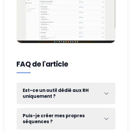
FAQ de l'article
Est-ce un outil dédié aux RH
uniquement ?
Recruiter est un outil qui est dédié
uniquement aux personnes qui veulent
Puis-je créer mes propres
recruter, que vous soyez RH ou pas, mais il
séquences ?
est utilisé pour trouver des candidats. En ce