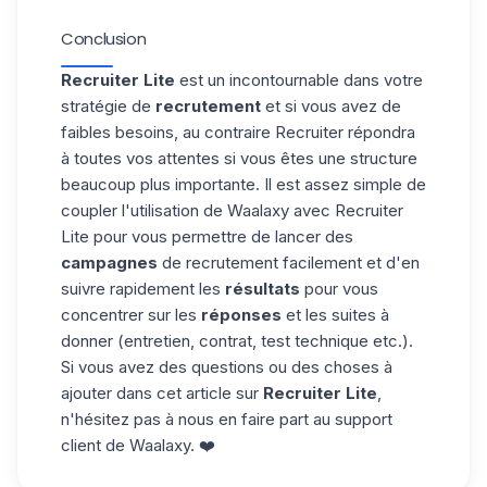
Il n'est pas possible de créer vos propres
qui concerne la
prospection
, vous pouvez
séquences sur Waalaxy.
utiliser le LinkedIn classique ou .
Conclusion
En attendant, vous pouvez consulter nos
modèles, vous trouverez sûrement votre
Recruiter Lite
est un incontournable dans votre
bonheur parmi les 180 templates disponibles
stratégie de
recrutement
et si vous avez de
aujourd'hui. Si vous avez un besoin
faibles besoins, au contraire Recruiter répondra
spécifique, n'hésitez pas à nous en faire
à toutes vos attentes si vous êtes une structure
part au support client, on verra ce qu'on
beaucoup plus importante. Il est assez simple de
peut faire !
coupler l'utilisation de Waalaxy avec Recruiter
Lite pour vous permettre de lancer des
campagnes
de recrutement facilement et d'en
suivre rapidement les
résultats
pour vous
concentrer sur les
réponses
et les suites à
donner (entretien, contrat, test technique etc.).
Si vous avez des questions ou des choses à
ajouter dans cet article sur
Recruiter Lite
,
n'hésitez pas à nous en faire part au support
client de Waalaxy. ❤️