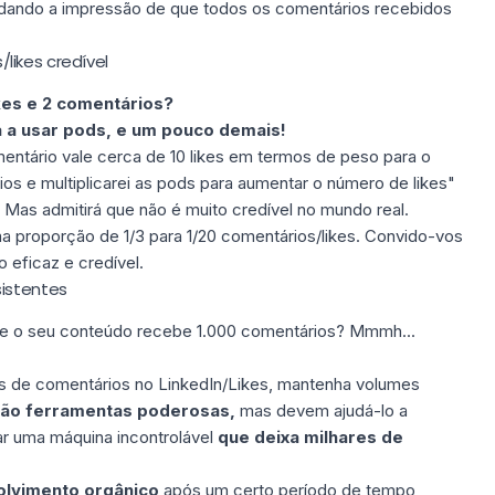
dando a impressão de que todos os comentários recebidos
likes credível
kes e 2 comentários?
 a usar pods, e um pouco demais!
entário vale cerca de 10 likes em termos de peso para o
os e multiplicarei as pods para aumentar o número de likes"
Mas admitirá que não é muito credível no mundo real.
 proporção de 1/3 para 1/20 comentários/likes. Convido-vos
o eficaz e credível.
sistentes
oite o seu conteúdo recebe 1.000 comentários? Mmmh...
s de comentários no LinkedIn/Likes,
mantenha volumes
ão ferramentas poderosas,
mas devem ajudá-lo a
ar uma máquina incontrolável
que deixa milhares de
lvimento orgânico
após um certo período de tempo,