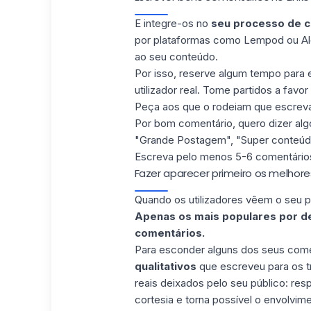
E integre-os no
seu processo de c
por plataformas como Lempod ou Al
ao seu conteúdo.
Por isso, reserve
algum tempo para e
utilizador real. Tome partidos a favo
Peça aos que o rodeiam que escrevam 
Por bom comentário, quero dizer alg
"Grande Postagem", "Super conteúdo
Escreva pelo menos 5-6 comentários 
Fazer aparecer primeiro os melhore
Quando os utilizadores vêem o seu 
Apenas os mais populares por d
comentários.
Para esconder alguns dos seus come
qualitativos
que escreveu para os tr
reais deixados pelo seu público: re
cortesia e torna possível o envolv