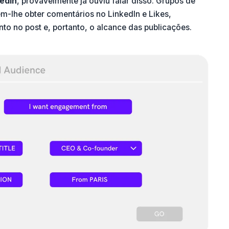
kedIn
, provavelmente já ouviu falar disso.
Grupos de
m-lhe obter comentários no LinkedIn e Likes,
to no post e, portanto, o alcance das publicações.