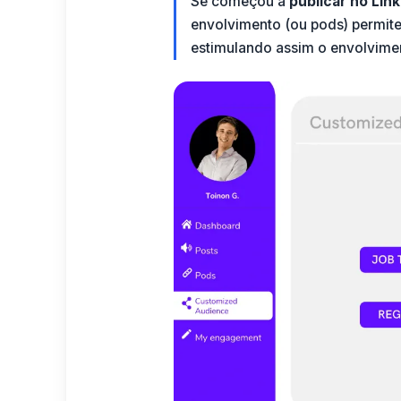
Se começou a
publicar no Lin
envolvimento
(ou pods) permite
estimulando assim o envolvimen