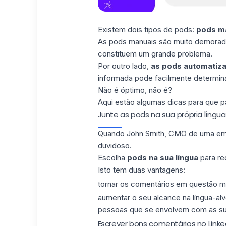
Existem dois tipos de pods:
pods ma
As pods manuais são muito demorada
constituem um grande problema
.
Por outro lado,
as pods automatiz
informada pode facilmente determinar
Não é óptimo, não é?
Aqui estão algumas dicas para que 
Junte as pods na sua própria língua
Quando John Smith, CMO de uma emp
duvidoso.
Escolha
pods na sua língua
para re
Isto tem duas vantagens:
tornar os comentários em questão ma
aumentar o seu alcance na língua-al
pessoas que se envolvem com as s
Escrever bons comentários no Linke