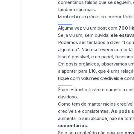
comentários falsos que se seguem, 
também são reais.
Mantenha um rácio de comentários/
Alguma vez viu um post com
700 li
Se já viu um, sem dúvida:
ele estava
Podemos ser tentados a dizer "1 com
algoritmo". Não escreverei comentári
Isso é possível, e no papel, funciona.
Em posts orgânicos, observamos uma
a apontar para 1/10, que é uma relaçã
Fique com volumes credíveis e con
É um estranho ilustre e durante a n
duvidoso.
Como tem de manter rácios credívei
credíveis e consistentes
.
As pods s
aumentar o seu alcance, não se torn
comentários
.
Se o seu conteúdo não criar um
envo