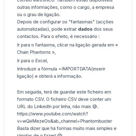
outras informações, como o cargo, a empresa
ou o grau de ligação.
Depois de configurar os "fantasmas" (acções
automatizadas), pode extrair
dados
dos seus
contactos. Para o efeito, é necessário :
Ir para o fantasma, clicar na ligação gerada em «
Chain Phantoms »,
Ir para o Excel,
Introduzir a fórmula =IMPORTDATA(inserir
ligação) e obterá a informação.
Em seguida, terá de guardar este ficheiro em
formato CSV. O
ficheiro CSV
deve conter um
URL do LinkedIn por linha, não mais 😅.
https://www.youtube.com/watch?
v=wQiiiMezeOo&ab_channel=Phantombuster
Basta dizer que há formas muito mais simples e
rápidas de o fazer! 😱