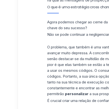
na qual as mensagens de prospecção 
O que é uma estratégia cross chan
Agora podemos chegar ao cerne da qu
chave do seu sucesso?
Não se pode continuar a negligencia
O problema, que também é uma vanta
avançar muito depressa. A concorrên
senão destacar-se da multidão de m
pior é que elas também se estão a t
a usar os mesmos códigos. O consum
códigos. Portanto, a sua única opçã
tanto na sua técnica de execução co
constantemente e encontrar as melh
permitirão
personalizar
a sua pros
É crucial criar uma relação de conf