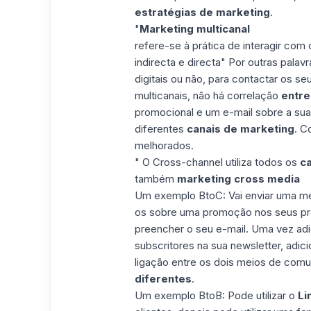
estratégias de marketing
.
"
Marketing multicanal
refere-se à prática de interagir c
indirecta e directa" Por outras palavra
digitais ou não, para contactar os se
multicanais, não há correlação
entre
promocional e um e-mail sobre a sua
diferentes
canais de marketing
. C
melhorados.
" O Cross-channel utiliza todos os
ca
também
marketing cross media
Um exemplo BtoC: Vai enviar uma me
os sobre uma promoção nos seus pro
preencher o seu e-mail. Uma vez ad
subscritores na sua newsletter, adic
ligação entre os dois meios de com
diferentes
.
Um exemplo BtoB: Pode utilizar o
Li