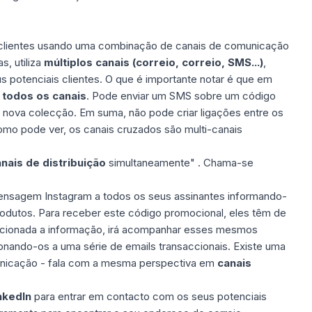
om clientes usando uma combinação de canais de comunicação
s, utiliza
múltiplos canais (correio, correio, SMS...)
,
us potenciais clientes. O que é importante notar é que em
 todos os canais
. Pode enviar um SMS sobre um código
 nova colecção. Em suma, não pode criar ligações entre os
omo pode ver, os canais cruzados são multi-canais
nais de distribuição
simultaneamente" . Chama-se
nsagem Instagram a todos os seus assinantes informando-
dutos. Para receber este código promocional, eles têm de
icionada a informação, irá acompanhar esses mesmos
ionando-os a uma série de
emails transaccionais
. Existe uma
unicação - fala com a mesma perspectiva em
canais
nkedIn
para entrar em contacto com os seus potenciais