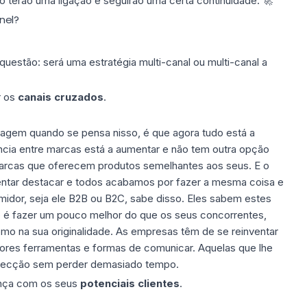
terão uma ligação e seguirão uma certa continuidade. 🚀
nel?
estão: será uma estratégia multi-canal ou multi-canal a
r os
canais cruzados
.
gem quando se pensa nisso, é que agora tudo está a
cia entre marcas está a aumentar e não tem outra opção
arcas que oferecem produtos semelhantes aos seus. E o
entar destacar e todos acabamos por fazer a mesma coisa e
idor, seja ele B2B ou B2C, sabe disso. Eles sabem estes
o é fazer um pouco melhor do que os seus concorrentes,
mo na sua originalidade. As empresas têm de se reinventar
ores ferramentas e formas de comunicar. Aquelas que lhe
pecção sem perder demasiado tempo.
iança com os seus
potenciais clientes
.