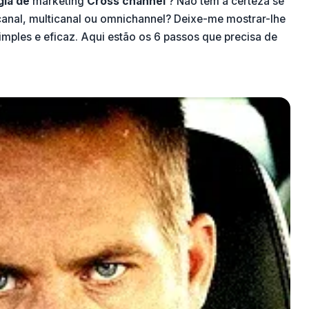
gia de
marketing
Cross channel
? Não tem a certeza se
canal, multicanal ou omnichannel? Deixe-me mostrar-lhe
ples e eficaz. Aqui estão os 6 passos que precisa de