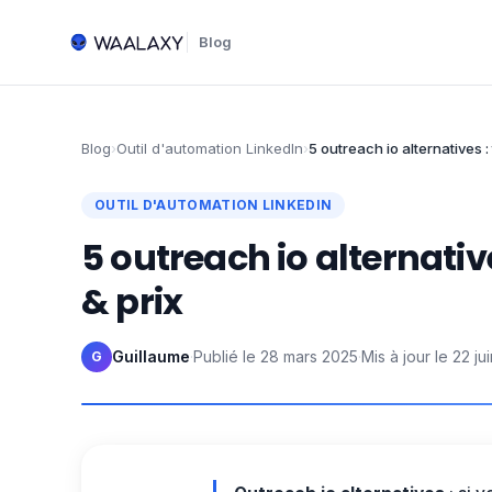
Blog
Blog
›
Outil d'automation LinkedIn
›
5 outreach io alternatives : 
OUTIL D'AUTOMATION LINKEDIN
5 outreach io alternative
& prix
Guillaume
·
Publié le
28 mars 2025
·
Mis à jour le
22 ju
G