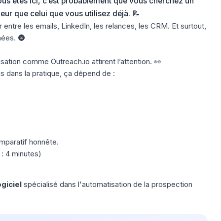
vous êtes ici, c’est probablement que vous cherchez un
eur que celui que vous utilisez déjà. 📝
 entre les emails, LinkedIn, les relances, les CRM. Et surtout,
nées. 🌚
sation comme Outreach.io attirent l’attention. 👀
is dans la pratique, ça dépend de :
omparatif honnête.
: 4 minutes)
ogiciel
spécialisé dans l'automatisation de la prospection