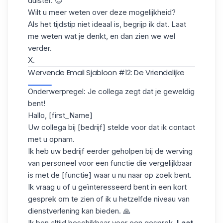
duister. 😉
Wilt u meer weten over deze mogelijkheid?
Als het tijdstip niet ideaal is, begrijp ik dat. Laat
me weten wat je denkt, en dan zien we wel
verder.
X.
Wervende Email Sjabloon #12: De Vriendelijke
Onderwerpregel: Je collega zegt dat je geweldig
bent!
Hallo, [first_Name]
Uw collega bij [bedrijf] stelde voor dat ik contact
met u opnam.
Ik heb uw bedrijf eerder geholpen bij de werving
van personeel voor een functie die vergelijkbaar
is met de [functie] waar u nu naar op zoek bent.
Ik vraag u of u geïnteresseerd bent in een kort
gesprek om te zien of ik u hetzelfde niveau van
dienstverlening kan bieden. 🙏
Ik ben altijd beschikbaar voor een gesprek.
Laat