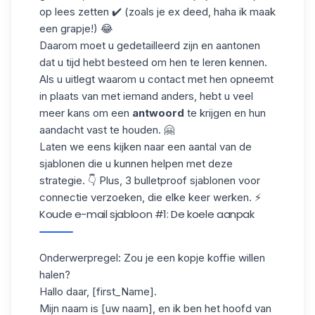
op lees zetten ✔️ (zoals je ex deed, haha ik maak
een grapje!) 😂
Daarom moet u gedetailleerd zijn en aantonen
dat u tijd hebt besteed om hen te leren kennen.
Als u uitlegt waarom u contact met hen opneemt
in plaats van met iemand anders, hebt u veel
meer kans om een
antwoord
te krijgen en hun
aandacht vast te houden. 🤗
Laten we eens kijken naar een aantal van de
sjablonen die u kunnen helpen met deze
strategie. 👇 Plus,
3 bulletproof sjablonen
voor
connectie verzoeken, die elke keer werken. ⚡
Koude e-mail sjabloon #1: De koele aanpak
Onderwerpregel: Zou je een kopje koffie willen
halen?
Hallo daar, [first_Name].
Mijn naam is [uw naam], en ik ben het hoofd van