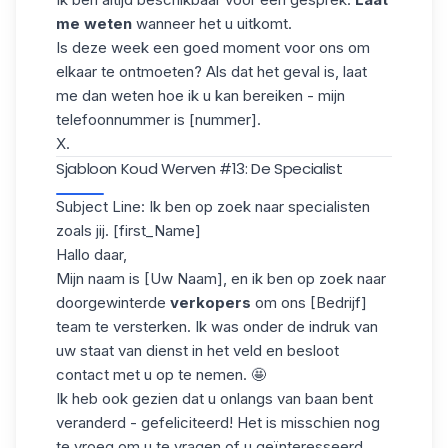
me weten
wanneer het u uitkomt.
Is deze week een goed moment voor ons om
elkaar te ontmoeten? Als dat het geval is, laat
me dan weten hoe ik u kan bereiken - mijn
telefoonnummer is [nummer].
X.
Sjabloon Koud Werven #13: De Specialist
Subject Line: Ik ben op zoek naar specialisten
zoals jij. [first_Name]
Hallo daar,
Mijn naam is [Uw Naam], en ik ben op zoek naar
doorgewinterde
verkopers
om ons [Bedrijf]
team te versterken. Ik was onder de indruk van
uw staat van dienst in het veld en besloot
contact met u op te nemen. 🤩
Ik heb ook gezien dat u onlangs van baan bent
veranderd - gefeliciteerd! Het is misschien nog
te vroeg om u te vragen of u geïnteresseerd