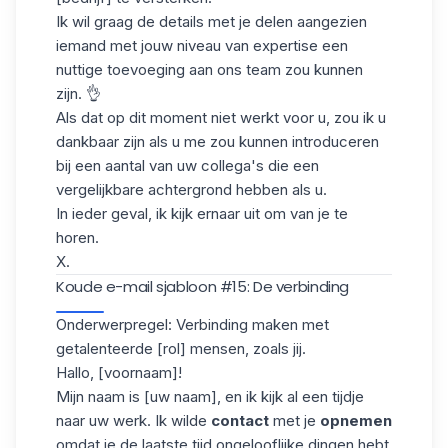
Ik wil graag de details met je delen aangezien
iemand met jouw niveau van expertise een
nuttige toevoeging aan ons team zou kunnen
zijn. 👌
Als dat op dit moment niet werkt voor u, zou ik u
dankbaar zijn als u me zou kunnen introduceren
bij een aantal van uw collega's die een
vergelijkbare achtergrond hebben als u.
In ieder geval, ik kijk ernaar uit om van je te
horen.
X.
Koude e-mail sjabloon #15: De verbinding
Onderwerpregel: Verbinding maken met
getalenteerde [rol] mensen, zoals jij.
Hallo, [voornaam]!
Mijn naam is [uw naam], en ik kijk al een tijdje
naar uw werk. Ik wilde
contact
met je
opnemen
omdat je de laatste tijd ongelooflijke dingen hebt