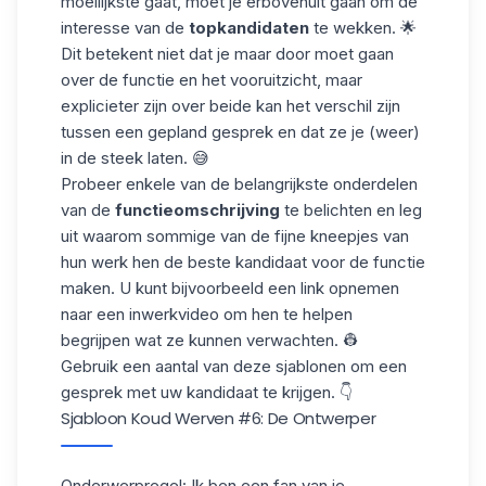
moeilijkste gaat, moet je erbovenuit gaan om de
interesse van de
topkandidaten
te wekken. 🌟
Dit betekent niet dat je maar door moet gaan
over de functie en het vooruitzicht, maar
explicieter zijn over beide kan het verschil zijn
tussen een gepland gesprek en dat ze je (weer)
in de steek laten. 😅
Probeer enkele van de belangrijkste onderdelen
van de
functieomschrijving
te belichten en leg
uit waarom sommige van de fijne kneepjes van
hun werk hen de beste kandidaat
voor de functie
maken. U kunt bijvoorbeeld een link opnemen
naar een
inwerkvideo
om hen te helpen
begrijpen wat ze kunnen verwachten. 👷
Gebruik een aantal van deze sjablonen om een
gesprek met uw kandidaat te krijgen. 👇
Sjabloon Koud Werven
#6: De Ontwerper
Onderwerpregel: Ik ben een fan van je