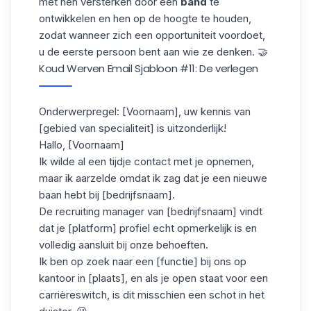
met hen versterken door een
band
te
ontwikkelen en
hen op de hoogte te houden
,
zodat wanneer zich een opportuniteit voordoet,
u de eerste persoon bent aan wie ze denken. 🤝
Koud Werven Email Sjabloon #11: De verlegen
Onderwerpregel: [Voornaam], uw kennis van
[gebied van specialiteit] is uitzonderlijk!
Hallo, [Voornaam]
Ik wilde al een tijdje contact met je opnemen,
maar ik aarzelde omdat ik zag dat je een nieuwe
baan hebt bij [bedrijfsnaam].
De recruiting manager van [bedrijfsnaam] vindt
dat je [platform] profiel echt opmerkelijk is en
volledig aansluit bij onze behoeften.
Ik ben op zoek naar een [functie] bij ons op
kantoor in [plaats], en als je open staat voor een
carrièreswitch, is dit misschien een schot in het