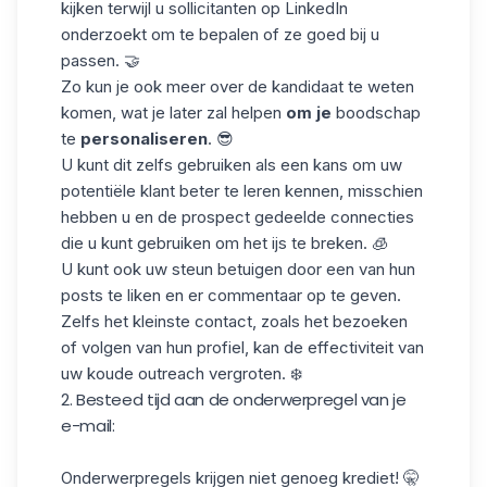
kijken terwijl u
sollicitanten
op LinkedIn
onderzoekt
om te bepalen of ze goed bij u
passen. 🤝
Zo kun je ook meer over de kandidaat te weten
komen, wat je later zal helpen
om je
boodschap
te
personaliseren
. 😎
U kunt dit zelfs gebruiken als een kans om uw
potentiële klant beter te leren kennen, misschien
hebben u en de prospect gedeelde connecties
die u kunt gebruiken om het ijs te breken. 🧊
U kunt ook uw steun betuigen door een van hun
posts te liken en er commentaar op te geven.
Zelfs het kleinste contact, zoals
het bezoeken
of volgen
van hun profiel, kan de effectiviteit van
uw koude outreach vergroten. ❄️
2. Besteed tijd aan de onderwerpregel van je
e-mail:
Onderwerpregels krijgen niet genoeg krediet! 🤫