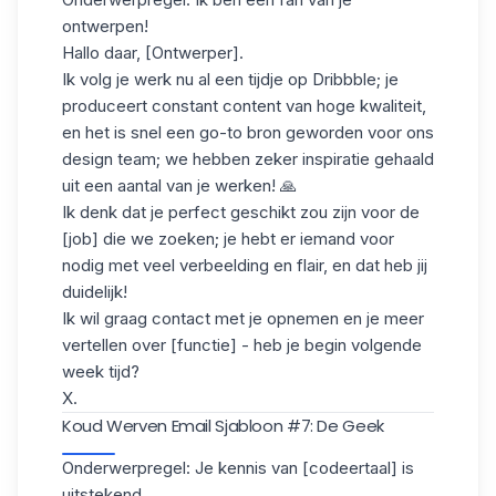
ontwerpen!
Hallo daar, [Ontwerper].
Ik volg je werk nu al een tijdje op Dribbble; je
produceert constant content van hoge kwaliteit,
en het is snel een go-to bron geworden voor ons
design team; we hebben zeker inspiratie gehaald
uit een aantal van je werken! 🙏
Ik denk dat je perfect geschikt zou zijn voor de
[job] die we zoeken; je hebt er iemand voor
nodig met veel verbeelding en flair, en dat heb jij
duidelijk!
Ik wil graag contact met je opnemen en je meer
vertellen over [functie] - heb je begin volgende
week tijd?
X.
Koud Werven Email Sjabloon #7: De Geek
Onderwerpregel: Je kennis van [codeertaal] is
uitstekend.