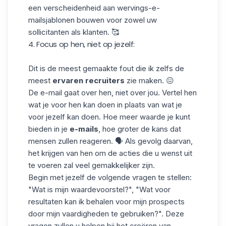
een verscheidenheid aan wervings-e-
mailsjablonen bouwen voor zowel uw
sollicitanten als klanten. 🥰
4. Focus op hen, niet op jezelf:
Dit is de meest gemaakte fout die ik zelfs de
meest
ervaren recruiters
zie maken. 😖
De e-mail gaat over hen, niet over jou. Vertel hen
wat je voor hen kan doen in plaats van wat je
voor jezelf kan doen. Hoe meer waarde je kunt
bieden in je
e-mails
, hoe groter de kans dat
mensen zullen reageren. 🗣️ Als gevolg daarvan,
het krijgen van hen om de acties die u wenst uit
te voeren zal veel gemakkelijker zijn.
Begin met jezelf de volgende vragen te stellen:
"Wat is mijn waardevoorstel?", "Wat voor
resultaten kan ik behalen voor mijn prospects
door mijn
vaardigheden
te gebruiken?". Deze
vragen zullen u helpen bij het creëren van