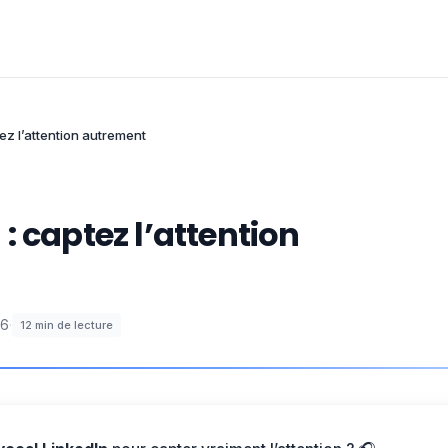
ez l’attention autrement
: captez l’attention
26
·
12
min de lecture