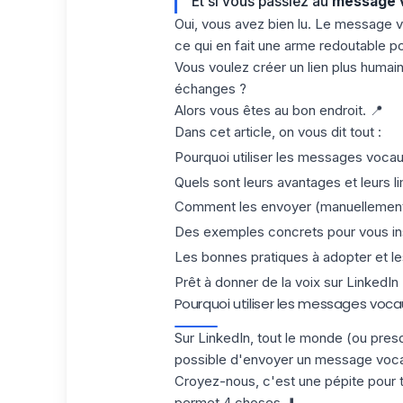
Et si vous passiez au
message v
Oui, vous avez bien lu. Le message v
ce qui en fait une arme redoutable p
Vous voulez créer un lien plus humain
échanges ?
Alors vous êtes au bon endroit. 📍
Dans cet article, on vous dit tout :
Pourquoi utiliser les messages vocau
Quels sont leurs avantages et leurs li
Comment les envoyer (manuellement 
Des exemples concrets pour vous ins
Les bonnes pratiques à adopter et les
Prêt à donner de la voix sur LinkedIn 
Pourquoi utiliser les messages vocau
Sur
LinkedIn
, tout le monde (ou pres
possible d'envoyer un message voca
Croyez-nous, c'est une pépite pour to
permet 4 choses. ⬇️