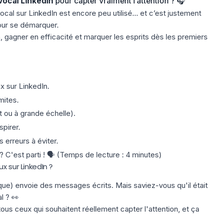
ocal LinkedIn
pour capter vraiment l’attention ? 🎧
ocal sur LinkedIn est encore peu utilisé… et c’est justement
our se démarquer.
, gagner en efficacité et marquer les esprits dès les premiers
x sur LinkedIn.
mites.
ou à grande échelle).
pirer.
 erreurs à éviter.
? C'est parti ! 🗣️ (Temps de lecture : 4 minutes)
x sur LinkedIn ?
que) envoie des messages écrits. Mais saviez-vous qu'il était
l ? 👀
us ceux qui souhaitent réellement capter l'attention, et ça