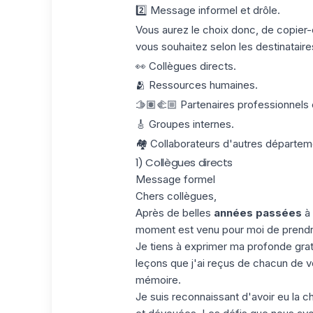
2️⃣ Message informel et drôle.
Vous aurez le choix donc, de copier-
vous souhaitez selon les destinataires, 
👀 Collègues directs.
🫂 Ressources humaines.
🫱🏽‍🫲🏼 Partenaires professionnels e
🎸 Groupes internes.
🏘️ Collaborateurs d'autres départem
1) Collègues directs
Message formel
Chers collègues,
Après de belles
années passées
à 
moment est venu pour moi de prendr
Je tiens à exprimer ma profonde grat
leçons que j'ai reçus de chacun de v
mémoire.
Je suis reconnaissant d'avoir eu la 