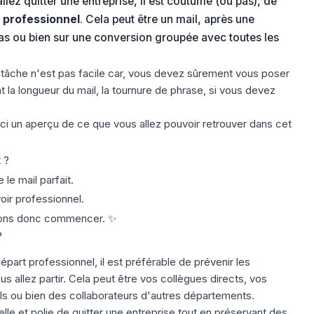
lez quitter une entreprise, il est coutume (ou pas), de
 professionnel
. Cela peut être un mail, après une
as ou bien sur une conversion groupée avec toutes les
âche n'est pas facile car, vous devez sûrement vous poser
a longueur du mail, la tournure de phrase, si vous devez
ci un aperçu de ce que vous allez pouvoir retrouver dans cet
 ?
 le mail parfait.
ir professionnel.
uvons donc commencer. ✨
?
épart professionnel, il est préférable de prévenir les
 allez partir. Cela peut être vos collègues directs, vos
els ou bien des collaborateurs d'autres départements.
elle et polie de quitter une entreprise tout en préservant des