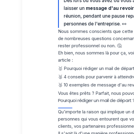
Dès lors où vous avez ou vous al
laisser un
message d'au revoir
réunion, pendant une pause rep
personnes de l'entreprise. 👀
Nous sommes conscients que cette t
de nombreuses questions concernant l
rester professionnel ou non. 🤔
Eh bien, nous sommes là pour ça, voi
article :
🥇 Pourquoi rédiger un mail de départ
🥈 4 conseils pour parvenir à atteindre
🥉 10 exemples de message d'au revo
Vous êtes prêts ? Parfait, nous po
Pourquoi rédiger un mail de départ 
Qu'importe la raison qui implique un d
personnes qui vous entourent que vous
clients, vos partenaires professionn
Il s'agit là d'une manière professionn