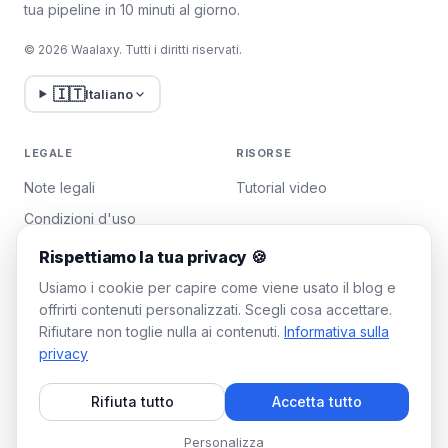
tua pipeline in 10 minuti al giorno.
© 2026 Waalaxy. Tutti i diritti riservati.
🇮🇹
Italiano
LEGALE
RISORSE
Note legali
Tutorial video
Condizioni d'uso
Politica sulla privacy
Rispettiamo la tua privacy 🍪
Gestisci i cookie
Usiamo i cookie per capire come viene usato il blog e
offrirti contenuti personalizzati. Scegli cosa accettare.
Rifiutare non toglie nulla ai contenuti.
Informativa sulla
WAALAXY
privacy
Prezzi
Rifiuta tutto
Accetta tutto
Piano Team
Programma di affiliazione
Personalizza