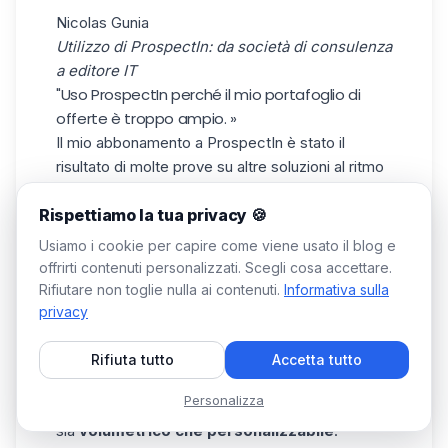
Nicolas Gunia
Utilizzo di ProspectIn: da società di consulenza
a editore IT
"Uso ProspectIn perché il mio portafoglio di
offerte è troppo ampio. »
Il mio abbonamento a ProspectIn è stato il
risultato di molte prove su altre soluzioni al ritmo
delle evoluzioni dei miei diversi lavori. Lavorando
nella consulenza o con un editore come oggi, il
Rispettiamo la tua privacy 🍪
mio obiettivo è sempre stato quello di sviluppare
Usiamo i cookie per capire come viene usato il blog e
la mia rete su LinkedIn il più rapidamente
offrirti contenuti personalizzati. Scegli cosa accettare.
possibile, per rendermi visibile, per generare
Rifiutare non toglie nulla ai contenuti.
Informativa sulla
lead da target completamente diversi.
privacy
Considero il mio perimetro commerciale come
una piccola azienda; in questo, le opportunità, le
Rifiuta tutto
Accetta tutto
necessità, le aspettative e le richieste sono ogni
Personalizza
volta specifiche. Il mio approccio doveva essere
sia
volumetrico che personalizzabile
.