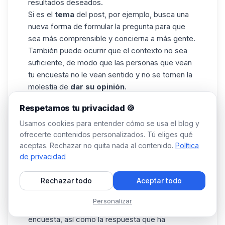
resultados deseados.
Si es el
tema
del post, por ejemplo, busca una
nueva forma de formular la pregunta para que
sea más comprensible y concierna a más gente.
También puede ocurrir que el contexto no sea
suficiente, de modo que las personas que vean
tu encuesta no le vean sentido y no se tomen la
molestia de
dar su opinión
.
¿Podemos conocer la identidad de los
Respetamos tu privacidad 🍪
votantes?
Usamos cookies para entender cómo se usa el blog y
ofrecerte contenidos personalizados. Tú eliges qué
Los votos de cada persona sólo son visibles
aceptas. Rechazar no quita nada al contenido.
Política
para el
creador de
la encuesta
. Por lo tanto, si
de privacidad
respondes a una encuesta, su
creador
podrá
ver tu voto, pero estará oculto para los demás
Rechazar todo
Aceptar todo
votantes. 🫣
Si eres el creador, podrás conocer la identidad
Personalizar
de cada persona que ha respondido a tu
encuesta, así como la respuesta que ha