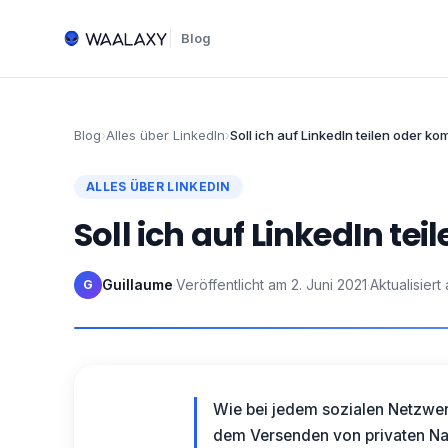
Blog
Blog
›
Alles über LinkedIn
›
Soll ich auf LinkedIn teilen oder k
ALLES ÜBER LINKEDIN
Soll ich auf LinkedIn t
Guillaume
·
Veröffentlicht am
2. Juni 2021
·
Aktualisiert
G
Wie bei jedem sozialen Netzwerk
dem Versenden von privaten Nach