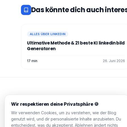
Das könnte dich auch intere
ALLES ÜBER LINKEDIN
Ultimative Methode & 21 beste KI linkedin bild
Generatoren
17 min
26. Juni 2026
WAALAXY Blog
Wir respektieren deine Privatsphäre 🍪
Praxisnahe Guides, getestete
Wir verwenden Cookies, um zu verstehen, wie der Blog
Strategien, null Konzern-Jargon.
genutzt wird, und dir personalisierte Inhalte anzubieten. Du
Fülle deine Pipeline in 10 Minuten
entscheidest, was du akzeptierst. Ablehnen ändert nichts