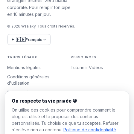
stratégies testées, zéro blabla
c'est peut-être un signe qu'elle vous a
corporate. Pour remplir ton pipe
supprimé de ses contacts. Soyez attentif
en 10 minutes par jour.
à ces petits indices ! 👀
Malheureusement, il n'existe pas de
© 2026 Waalaxy. Tous droits réservés.
méthode infaillible et directe pour savoir qui
vous a supprimé. Soyez attentifs... 🕵️‍♂️🔍
🇫🇷
Français
TRUCS LÉGAUX
RESSOURCES
Mentions légales
Tutoriels Vidéos
Conditions générales
d'utilisation
Politique de gestion des
données
On respecte ta vie privée 🍪
Gérer les cookies
On utilise des cookies pour comprendre comment le
blog est utilisé et te proposer des contenus
personnalisés. Tu choisis ce que tu acceptes. Refuser
WAALAXY
n'enlève rien au contenu.
Politique de confidentialité