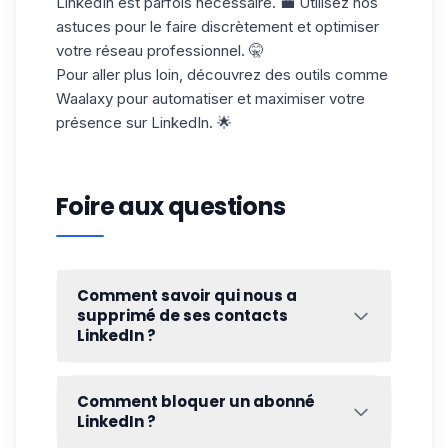
LinkedIn est parfois nécessaire. 💼 Utilisez nos
astuces pour le faire discrètement et optimiser
votre réseau professionnel. 🤫
Pour aller plus loin, découvrez des outils comme
Waalaxy pour automatiser et maximiser votre
présence sur LinkedIn. 🌟
Foire aux questions
Comment savoir qui nous a
supprimé de ses contacts
LinkedIn ?
LinkedIn ne fournit pas de notification
lorsqu'une personne vous supprime de ses
Comment bloquer un abonné
relations. Pour découvrir si quelqu'un vous
LinkedIn ?
a supprimé, vous pouvez suivre ces tips :