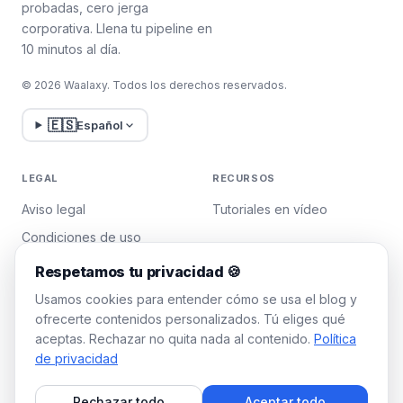
probadas, cero jerga
podría ser señal de que te ha eliminado
corporativa. Llena tu pipeline en
de sus contactos. ¡Presta atención a
10 minutos al día.
estas pequeñas pistas! 👀
Desgraciadamente, no hay una forma
© 2026 Waalaxy. Todos los derechos reservados.
sencilla e infalible de averiguar quién te ha
eliminado de LinkedIn. Estate atento... 🕵️‍♂️🔍
🇪🇸
Español
LEGAL
RECURSOS
Aviso legal
Tutoriales en vídeo
Condiciones de uso
Política de privacidad
Respetamos tu privacidad 🍪
Gestionar cookies
Usamos cookies para entender cómo se usa el blog y
ofrecerte contenidos personalizados. Tú eliges qué
aceptas. Rechazar no quita nada al contenido.
Política
WAALAXY
de privacidad
Precios
Rechazar todo
Aceptar todo