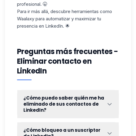
profesional. 🤫
Para ir más allá, descubre herramientas como
Waalaxy para automatizar y maximizar tu
presencia en LinkedIn. 🌟
Preguntas más frecuentes -
Eliminar contacto en
LinkedIn
¿Cómo puedo saber quién me ha
eliminado de sus contactos de
LinkedIn?
LinkedIn no proporciona notificaciones
cuando alguien te
elimina
de sus
¿Cómo bloqueo a un suscriptor
contactos. Para saber si alguien te ha