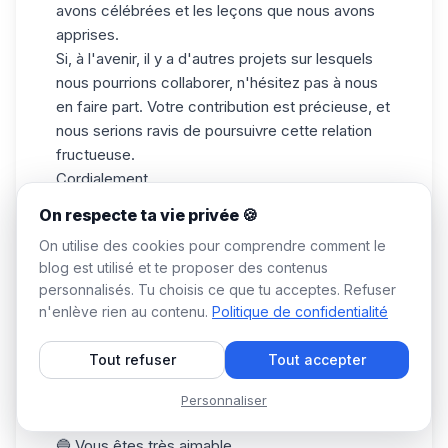
avons célébrées et les leçons que nous avons
apprises.
Si, à l'avenir, il y a d'autres projets sur lesquels
nous pourrions collaborer, n'hésitez pas à nous
en faire part. Votre contribution est précieuse, et
nous serions ravis de poursuivre cette relation
fructueuse.
Cordialement,
[Nom de l'Entreprise].
On respecte ta vie privée 🍪
Comment dire merci tout simplement ?
On utilise des cookies pour comprendre comment le
Découvrez 10 autres manières de
dire merci
:
blog est utilisé et te proposer des contenus
🔵
Merci beaucoup
.
personnalisés. Tu choisis ce que tu acceptes. Refuser
🟣 Je vous suis reconnaissant(e).
n'enlève rien au contenu.
Politique de confidentialité
🔵 Je vous remercie sincèrement.
Tout refuser
Tout accepter
🟣 C'est
gentil
de votre part.
🔵 J'apprécie énormément.
Personnaliser
🟣 Merci
infiniment
.
🔵 Vous êtes très aimable.