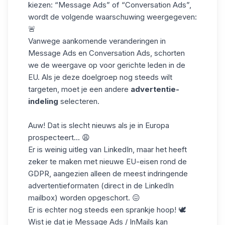
kiezen: “Message Ads” of “
Conversation Ads
”,
wordt de volgende waarschuwing weergegeven:
🚨
Vanwege aankomende veranderingen in
Message Ads en Conversation Ads, schorten
we de weergave op voor gerichte leden in de
EU. Als je deze doelgroep nog steeds wilt
targeten, moet je een andere
advertentie-
indeling
selecteren.
Auw! Dat is slecht nieuws als je in Europa
prospecteert... 😩
Er is weinig uitleg van LinkedIn, maar het heeft
zeker te maken met nieuwe EU-eisen rond
de
GDPR
, aangezien alleen de meest indringende
advertentieformaten (direct in de LinkedIn
mailbox) worden opgeschort. 😖
Er is echter nog steeds een sprankje hoop! 🕊️
Wist je dat je Message Ads / InMails kan