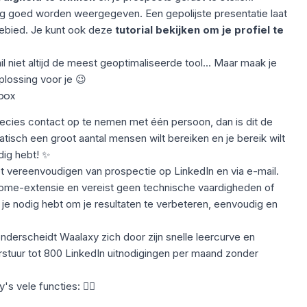
ing goed worden weergegeven. Een gepolijste presentatie laat
kgebied. Je kunt ook deze
tutorial bekijken om je profiel te
 niet altijd de meest geoptimaliseerde tool... Maar maak je
lossing voor je 😉
nbox
ecies contact op te nemen met één persoon, dan is dit de
matisch een groot aantal mensen wilt bereiken en je bereik wilt
dig hebt
! ✨
t vereenvoudigen van prospectie op LinkedIn en via e-mail.
hrome-extensie en vereist geen technische vaardigheden of
 je nodig hebt om je resultaten te verbeteren, eenvoudig en
onderscheidt Waalaxy zich door zijn snelle leercurve en
rstuur tot
800 LinkedIn uitnodigingen
per maand zonder
's vele functies: 👇🏼
.