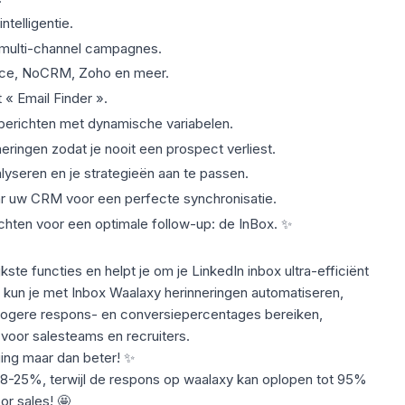
ntelligentie
.
 multi-channel campagnes.
orce, NoCRM, Zoho en meer.
 « Email Finder ».
 berichten met dynamische variabelen.
ringen zodat je nooit een prospect verliest.
lyseren en je strategieën aan te passen.
ar uw
CRM
voor een perfecte synchronisatie.
ichten voor een optimale follow-up: de InBox. ✨
kste functies en helpt je om je LinkedIn inbox ultra-efficiënt
il kun je met Inbox Waalaxy herinneringen automatiseren,
hogere respons- en conversiepercentages bereiken,
 voor salesteams en recruiters.
ing maar dan beter
! ✨
18-25%
, terwijl de respons op waalaxy kan oplopen tot
95%
or sales! 🤩