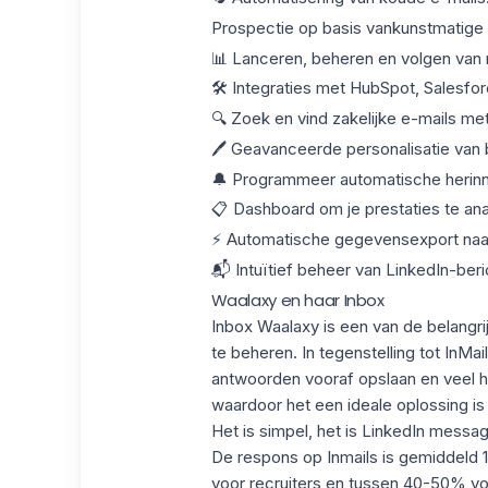
Prospectie op basis van
kunstmatige i
📊 Lanceren, beheren en volgen van
🛠️ Integraties met HubSpot, Salesf
🔍 Zoek en vind zakelijke e-mails met
🖊️ Geavanceerde personalisatie van
🔔 Programmeer automatische herinne
📋 Dashboard om je prestaties te ana
⚡ Automatische gegevensexport na
📬 Intuïtief beheer van LinkedIn-ber
Waalaxy en haar Inbox
Inbox Waalaxy
is een van de belangrij
te beheren. In tegenstelling tot InMa
antwoorden vooraf opslaan en veel 
waardoor het een ideale oplossing is
Het is simpel, het is
LinkedIn messag
De respons op Inmails is gemiddeld
voor recruiters en tussen
40-50%
vo