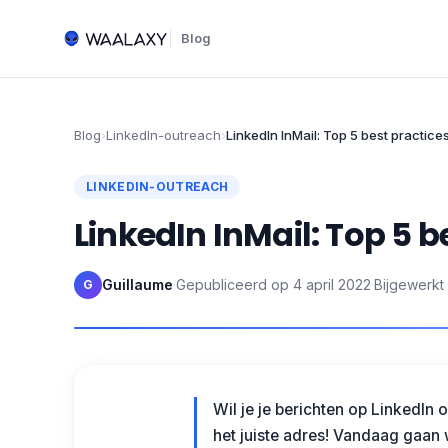
Blog
Blog
›
LinkedIn-outreach
›
LinkedIn InMail: Top 5 best practice
LINKEDIN-OUTREACH
LinkedIn InMail: Top 5 b
Guillaume
·
Gepubliceerd op
4 april 2022
·
Bijgewerkt
G
Wil je je berichten op LinkedIn 
het juiste adres! Vandaag gaan