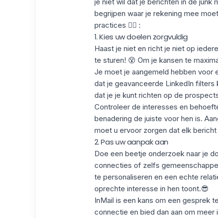
je niet wil dat je berichten in de
junk m
begrijpen waar je rekening mee moet 
practices 👇🏻 :
1. Kies uw doelen zorgvuldig
Haast je niet en richt je niet op ied
te sturen! 😵 Om je kansen te maxima
Je moet je aangemeld hebben voor e
dat je
geavanceerde LinkedIn filters
k
dat je je kunt richten op de
prospects
Controleer de interesses en behoefte
benadering de juiste voor hen is. Aa
moet u ervoor zorgen dat elk bericht 
2. Pas uw aanpak aan
Doe een beetje onderzoek naar je doe
connecties of zelfs
gemeenschappeli
te personaliseren en een echte relat
oprechte interesse
in hen toont.😎
InMail is een kans om een gesprek t
connectie en bied dan aan om meer i