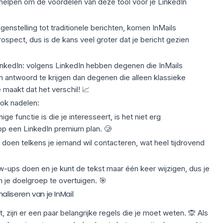
 helpen om de voordelen van deze tool voor je
LinkedIn
tegenstelling tot traditionele berichten, komen InMails
rospect, dus is de kans veel groter dat je bericht gezien
nkedIn
: volgens LinkedIn hebben degenen die InMails
 antwoord te krijgen
dan degenen die alleen klassieke
 maakt dat het verschil! 📈
ook nadelen:
nige functie is die je interesseert, is het niet erg
op een LinkedIn premium plan. 🥲
 doen telkens je iemand wil contacteren, wat heel tijdrovend
ow-ups doen en je kunt de tekst maar één keer wijzigen, dus je
m je doelgroep te overtuigen. 🎯
liseren van je InMail
, zijn er een paar belangrijke regels die je moet weten. 🙊 Als