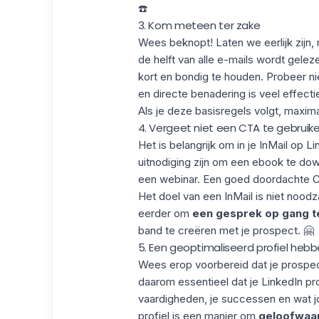
☎️
3. Kom meteen ter zake
Wees beknopt! Laten we eerlijk zijn,
de helft van alle e-mails wordt gele
kort en bondig te houden. Probeer n
en directe benadering is veel effect
Als je deze basisregels volgt, maxima
4. Vergeet niet een CTA te gebruik
Het is belangrijk om in je InMail
op Li
uitnodiging zijn om een ebook te do
een webinar. Een goed doordachte C
Het doel van een InMail is niet nood
eerder om
een gesprek op gang t
band te creëren met je prospect. 🤗
5. Een geoptimaliseerd profiel heb
Wees erop voorbereid dat je prospects
daarom essentieel dat je
LinkedIn pro
vaardigheden, je successen en wat j
profiel is een manier om
geloofwaar