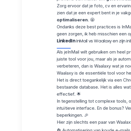
Zorg ervoor dat je foto, cv en ervar
zien dat je een expert bent in je va
optimaliseren
. 🤩
Ondanks deze best practices is InMail
geen zorgen, ik heb misschien een op
LinkedIn
InMail vs Waalaxy en zijn i
Als je
InMail
wilt gebruiken om heel pr
juiste tool voor jou, maar als je auto
verbeteren, dan
is Waalaxy wat je no
Waalaxy is de
essentiële tool
voor he
Het is direct toegankelijk via een C
bestaande database. Het is alles wat
effectief. 🌟
In tegenstelling tot complexe tools, 
intuïtieve interface. En de bonus? Ve
beperkingen. 🎉
Hier zijn slechts een paar van Waalaxy
🔄 Automatisering van koude e-mails