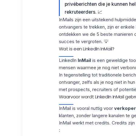
privéberichten die je kunnen he
rekruteerders. 📈
InMails zijn een uitstekend hulpmidd
ontvangers te trekken, zijn er enkele 
ontdekken we de 5 beste manieren om
succes te vergroten. 💡
Wat is een LinkedIn InMail?
LinkedIn
InMail
is een geweldige too
mensen waarmee je nog niet verbond
In tegenstelling tot traditionele beri
ontvanger, zelfs als je nog niet in h
met prospects, recruiters of
potentië
Waarvoor wordt LinkedIn InMail gebr
InMail is vooral nuttig voor
verkoper
klanten, zonder langere kanalen te g
InMail werkt met credits.
Credits zijn
: