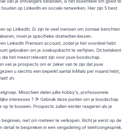
ail
van je ontvangers belanden, is het essentieel om goed te
houden op LinkedIn en sociale netwerken. Hier zijn 5 best
ereen op LinkedIn. Er zijn te veel mensen om zomaar berichten
liseren, moet je
specifieke doelwitten
kiezen
.
en LinkedIn Premium account, zodat je het voordeel hebt
unt gebruiken om je zoekopdracht te verfijnen. Dit betekent
 die het meest relevant zijn
voor jouw boodschap.
n van je prospects om er zeker van te zijn dat jouw
ngezien u slechts een
beperkt aantal InMails
per maand hebt,
telt! ✍️
lgroep. Misschien delen jullie hobby's, professionele
jke interesses
? 🎾 Gebruik deze punten om je boodschap
ie op te bouwen. Prospects zullen eerder reageren als je
e beginnen,
niet om meteen te verkopen
. Richt je eerst op de
n detail te bespreken in een vergadering of telefoongesprek.