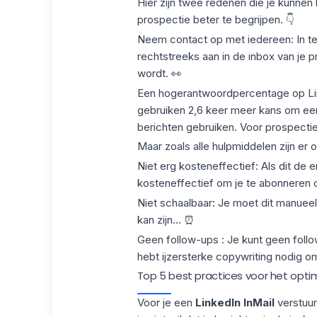
Hier zijn twee redenen die je kunnen
prospectie
beter te begrijpen. 👇
Neem contact op met iedereen
: In 
rechtstreeks aan in de inbox van je p
wordt. 👀
Een
hoger
antwoordpercentage op Li
gebruiken
2,6 keer meer kans om een
berichten gebruiken. Voor prospectie
Maar zoals alle hulpmiddelen zijn er 
Niet erg kosteneffectief
: Als dit de e
kosteneffectief om je te abonneren 
Niet schaalbaar
: Je moet dit manueel
kan zijn... ⏰
Geen follow-ups
: Je kunt geen foll
hebt ijzersterke copywriting nodig o
Top 5 best practices voor het optima
Voor je een
LinkedIn InMail
verstuurt