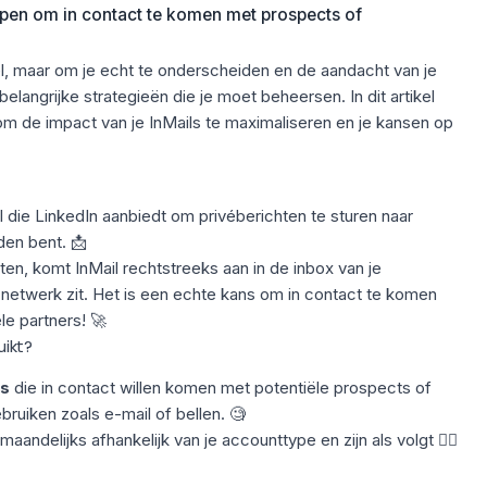
lpen om in contact te komen met prospects of
el, maar om je echt te onderscheiden en de aandacht van je
belangrijke strategieën die je moet beheersen. In dit artikel
 de impact van je InMails te maximaliseren en je kansen op
l die
LinkedIn
aanbiedt om privéberichten te sturen naar
en bent. 📩
chten, komt InMail rechtstreeks aan in de inbox van je
un netwerk zit. Het is een echte kans om in contact te komen
le partners
! 🚀
uikt?
s
die in contact willen komen met potentiële prospects of
ebruiken zoals e-mail of
bellen
. 🧐
 maandelijks
afhankelijk van je accounttype en zijn als volgt 👇🏻