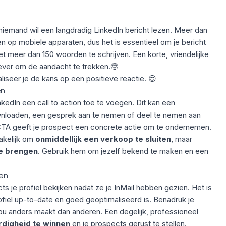
 niemand wil
een langdradig
LinkedIn bericht lezen. Meer dan
zen
op mobiele apparaten
, dus het is essentieel om je bericht
iet meer dan
150 woorden te schrijven
. Een korte, vriendelijke
iever om de aandacht te trekken.🤓
liseer je de kans op een positieve reactie. 😍
en
nkedIn
een
call to action
toe te voegen. Dit kan een
wnloaden, een gesprek aan te nemen of deel te nemen aan
TA geeft je prospect een
concrete actie om te ondernemen
.
zakelijk om
onmiddellijk een verkoop te sluiten
, maar
e brengen
. Gebruik hem om jezelf bekend te maken en een
ben
 je profiel bekijken nadat ze je InMail hebben gezien. Het is
fiel
up-to-date en goed geoptimaliseerd is. Benadruk je
ou anders maakt dan anderen. Een degelijk, professioneel
digheid te winnen
en je prospects gerust te stellen.