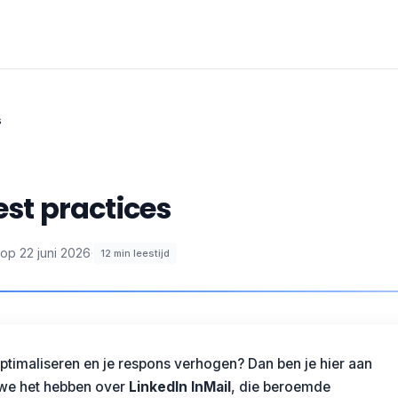
s
est practices
 op
22 juni 2026
·
12
min leestijd
optimaliseren en je respons verhogen? Dan ben je hier aan
 we het hebben over
LinkedIn InMail
, die beroemde