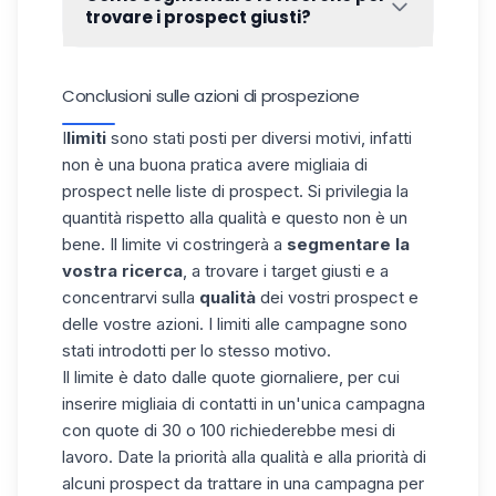
lead nello strumento. Un lead non può
trovare i prospect giusti?
essere presente in più liste o in
più
Segmentare le ricerche per ottenere i
campagne
.
prospect giusti è il lavoro più importante da
Conclusioni sulle azioni di prospezione
fare nella vostra strategia di prospezione.
Per aiutarvi a farlo, abbiamo realizzato due
I
limiti
sono stati posti per diversi motivi, infatti
guide appositamente per voi! 👇
non è una buona pratica avere migliaia di
Come fare una buona ricerca su
prospect nelle liste di prospect. Si privilegia la
Linkedin
?
quantità rispetto alla qualità e questo non è un
bene. Il limite vi costringerà a
segmentare la
vostra ricerca
, a trovare i target giusti e a
concentrarvi sulla
qualità
dei vostri prospect e
delle vostre azioni. I limiti alle campagne sono
stati introdotti per lo stesso motivo.
Il limite è dato dalle quote giornaliere, per cui
inserire migliaia di contatti in un'unica campagna
con quote di 30 o 100 richiederebbe mesi di
lavoro. Date la priorità alla qualità e alla priorità di
alcuni prospect da trattare in una campagna per