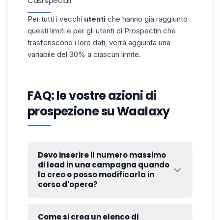
Casi speciali
Per tutti i vecchi
utenti
che hanno già raggiunto
questi limiti e per gli utenti di Prospectin che
trasferiscono i loro dati, verrà aggiunta una
variabile del 30% a ciascun limite.
FAQ: le vostre azioni di
prospezione su Waalaxy
Devo inserire il numero massimo
di lead in una campagna quando
la creo o posso modificarla in
corso d'opera?
Il numero massimo di contatti per campagna
è di 5000, 2500, 1000, a seconda
Come si crea un elenco di