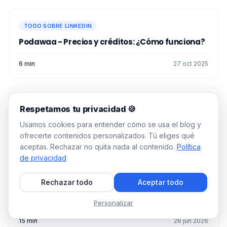
privados a personas fuera de tu red
directa, súper práctico para ponerte en
contacto con perfiles difíciles de
TODO SOBRE LINKEDIN
alcanzar.🤫
Podawaa - Precios y créditos: ¿Cómo funciona?
Análisis de visitantes a tu perfil
: Ves quién
consulta tu perfil durante un periodo de
6 min
27 oct 2025
90 días. Es genial para detectar posibles
clientes potenciales.🥹
Acceso a LinkedIn Learning
: Lleno de
TODO SOBRE LINKEDIN
cursos de formación para ayudarte a
Respetamos tu privacidad 🍪
mejorar en diversas áreas como
¿Cómo promocionar tu podcast en LinkedIn?
Usamos cookies para entender cómo se usa el blog y
marketing, gestión, etc.🎓
ofrecerte contenidos personalizados. Tú eliges qué
9 min
26 jun 2026
Datos avanzados para reclutamiento
: Si
aceptas. Rechazar no quita nada al contenido.
Política
buscas reclutar, Premium te da más
de privacidad
información sobre los candidatos.🤓
Rechazar todo
Aceptar todo
TODO SOBRE LINKEDIN
Todo sobre el modo creator mode LinkedIn
CONSEJOS
: Acopla Premium
Personalizar
con Waalaxy para automatizar
ciertas tareas. ¡La
15 min
26 jun 2026