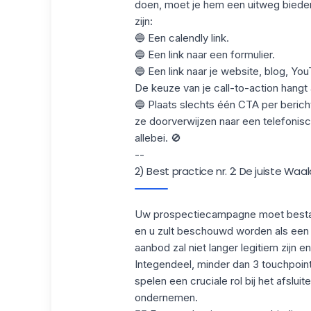
doen, moet je hem een uitweg bied
zijn:
🔵 Een calendly link.
🔵 Een link naar een formulier.
🔵 Een link naar je website, blog, Yo
De keuze van je call-to-action hangt 
🔵 Plaats slechts één CTA per bericht
ze doorverwijzen naar een telefonisch
allebei. 🚫
--
2) Best practice nr. 2: De juiste W
Uw prospectiecampagne moet besta
en u zult beschouwd worden als een
aanbod zal niet langer legitiem zijn en
Integendeel, minder dan 3 touchpoint
spelen een cruciale rol bij
het afsluit
ondernemen.