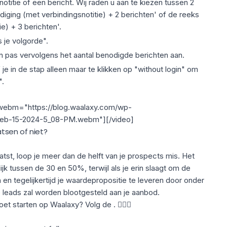
notitie of een bericht. Wij raden u aan te kiezen tussen 2
diging (met verbindingsnotitie) + 2 berichten' of de reeks
e) + 3 berichten'.
 je volgorde".
en pas vervolgens het aantal benodigde berichten aan.
e in de stap alleen maar te klikken op "without login" om
".
 webm="https://blog.waalaxy.com/wp-
-Feb-15-2024-5_08-PM.webm"][/video]
atsen of niet?
atst, loop je meer dan de helft van je prospects mis. Het
k tussen de 30 en 50%, terwijl als je erin slaagt om de
en tegelijkertijd je waardepropositie te leveren door onder
e leads zal worden blootgesteld aan je aanbod.
 starten op Waalaxy? Volg de . 🕵🏼‍♀️