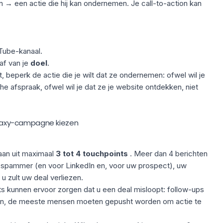
en → een
actie die hij kan ondernemen
. Je call-to-action kan
uTube-kanaal.
af van je
doel
.
, beperk de actie die je wilt dat ze ondernemen: ofwel wil je
e afspraak, ofwel wil je dat ze je website ontdekken, niet
aalaxy-campagne kiezen
an uit maximaal
3 tot 4 touchpoints
. Meer dan 4 berichten
 spammer (en voor LinkedIn en, voor uw prospect), uw
 u zult uw deal verliezen.
s kunnen ervoor zorgen dat u een deal misloopt: follow-ups
en
, de meeste mensen moeten gepusht worden om actie te