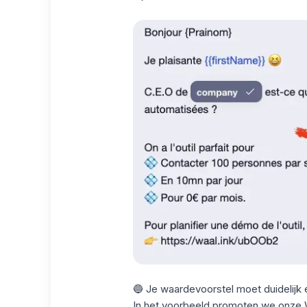
🔵 Je waardevoorstel moet duidelijk e
In het voorbeeld promoten we onze W