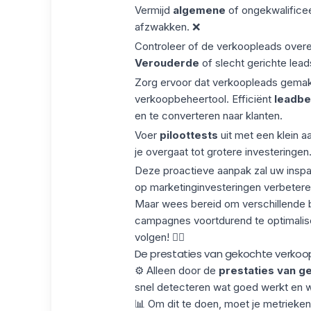
Vermijd
algemene
of ongekwalific
afzwakken. ❌
Controleer of de verkoopleads overee
Verouderde
of slecht gerichte leads
Zorg ervoor dat verkoopleads gemak
verkoopbeheertool. Efficiënt
leadbe
en te converteren naar klanten.
Voer
piloottests
uit met een klein a
je overgaat tot grotere investeringen
Deze proactieve aanpak zal uw insp
op marketinginvesteringen verbetere
Maar wees bereid om verschillende 
campagnes
voortdurend te optimalis
volgen! 👇🏼
De prestaties van gekochte verkoo
⚙️ Alleen door de
prestaties van g
snel detecteren wat goed werkt en 
📊 Om dit te doen, moet je metrieken