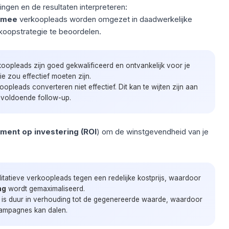
lingen en de resultaten interpreteren:
rmee
verkoopleads worden omgezet
in daadwerkelijke
nkoopstrategie te beoordelen.
koopleads zijn goed gekwalificeerd en ontvankelijk voor je
e zou effectief moeten zijn.
opleads converteren niet effectief. Dit kan te wijten zijn aan
onvoldoende follow-up.
ment op investering (ROI
) om de winstgevendheid van je
alitatieve verkoopleads tegen een redelijke kostprijs, waardoor
ng
wordt gemaximaliseerd.
ie is duur in verhouding tot de gegenereerde waarde, waardoor
ampagnes kan dalen.