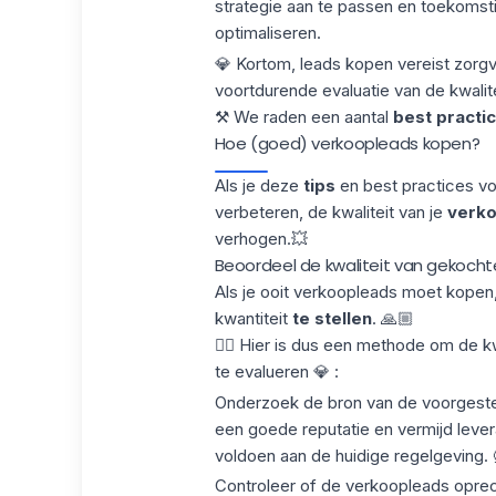
strategie aan te passen en toekomst
optimaliseren.
💎 Kortom, leads kopen vereist zorgv
voortdurende evaluatie van de kwali
⚒️ We raden een aantal
best practi
Hoe (goed) verkoopleads kopen?
Als je deze
tips
en best practices vol
verbeteren, de kwaliteit van je
verk
verhogen.💥
Beoordeel de kwaliteit van gekoch
Als je ooit verkoopleads moet kopen
kwantiteit
te stellen
. 🙏🏼
👉🏼 Hier is dus een methode om de k
te evalueren 💎 :
Onderzoek de bron van de voorgeste
een goede reputatie en vermijd leve
voldoen aan de huidige regelgeving. 
Controleer of de verkoopleads oprec