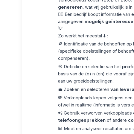
genereren
, wat vrij gebruikelijk is i
👉🏼 Een bedrijf koopt informatie van
aangegeven
mogelijk geïnteressee
💡
Zo werkt het meestal ⬇️ :
🔎 Identificatie van de behoeften op
(specifieke doelstellingen of behoef
compenseren).
🎯 Definitie en selectie van het
profi
basis van de (o) n (en) die vooraf zi
aan uw groeidoelstellingen.
💼 Zoeken en selecteren
van levera
💸 Verkoopleads kopen volgens een s
ofwel in realtime (informatie is vers 
📲 Gebruik verworven verkoopleads e
telefoongesprekken
of andere
co
📊 Meet en analyseer resultaten om d