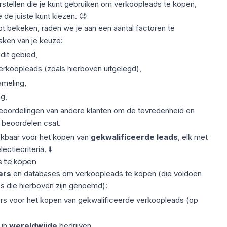
stellen die je kunt gebruiken om verkoopleads te kopen,
 de juiste kunt kiezen. 😉
t bekeken, raden we je aan een aantal factoren te
aken van je keuze:
dit gebied,
erkoopleads (zoals hierboven uitgelegd),
meling,
g,
oordelingen van andere klanten om de tevredenheid en
 beoordelen csat.
hikbaar voor het kopen van
gekwalificeerde leads
, elk met
ctiecriteria. ⬇️
s te kopen
ers
en
databases
om verkoopleads te kopen (die voldoen
es die hierboven zijn genoemd):
ters voor het kopen van gekwalificeerde verkoopleads (op
 in
wereldwijde
bedrijven.