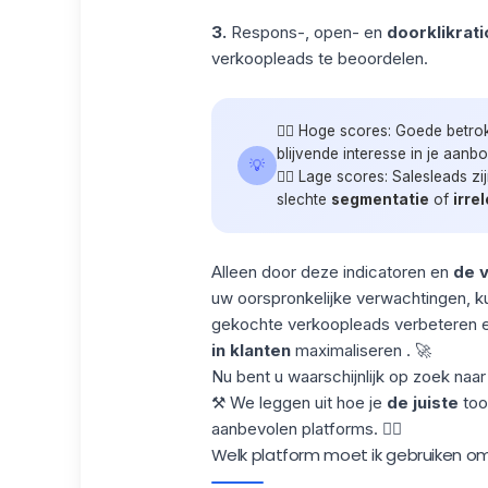
3.
Respons-, open- en
doorklikrati
verkoopleads te beoordelen.
👉🏼 Hoge scores: Goede betro
blijvende interesse in je aanbo
💡
👉🏼 Lage scores: Salesleads z
slechte
segmentatie
of
irre
Alleen door deze indicatoren en
de 
uw oorspronkelijke verwachtingen, ku
gekochte verkoopleads verbeteren 
in klanten
maximaliseren . 🚀
Nu bent u waarschijnlijk op zoek naa
⚒️ We leggen uit hoe je
de juiste
too
aanbevolen platforms. 👇🏼
Welk platform moet ik gebruiken o