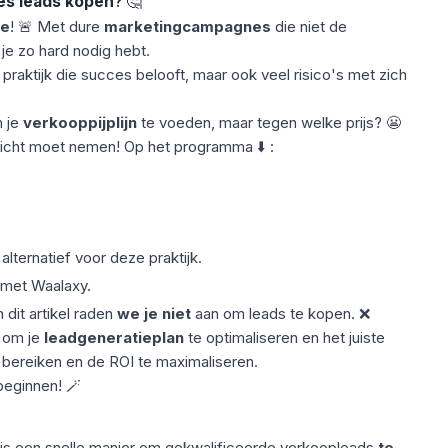
es leads kopen
? 🤔
ie
! 🚨 Met dure
marketingcampagnes
die niet de
je zo hard nodig hebt.
praktijk die succes belooft, maar ook veel risico's met zich
m je
verkooppijplijn
te voeden, maar tegen welke prijs? 😬
 licht moet nemen! Op het programma ⬇️ :
.
lternatief voor deze praktijk.
met Waalaxy.
 dit artikel raden
we je niet
aan om leads te kopen. ❌
s om je
leadgeneratieplan
te optimaliseren en het juiste
 bereiken en de ROI te maximaliseren.
beginnen! 🪄
is een snelle manier om gekwalificeerde verkoopleads
te