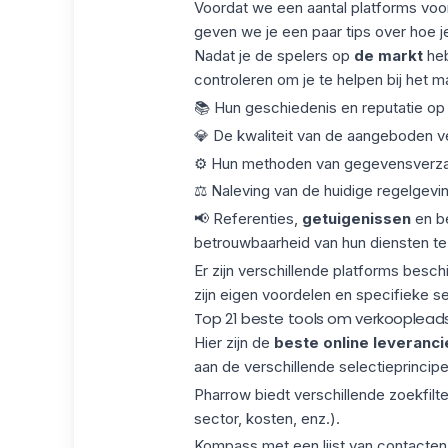
Voordat we een aantal platforms voor
geven we je een paar tips over hoe je
Nadat je de spelers op
de markt
heb
controleren om je te helpen bij het m
📚 Hun geschiedenis en reputatie op 
💎 De kwaliteit van de aangeboden v
⚙️ Hun methoden van gegevensverza
⚖️ Naleving van de huidige regelgevin
📢 Referenties,
getuigenissen
en be
betrouwbaarheid van hun diensten te
Er zijn verschillende platforms besc
zijn eigen voordelen en specifieke sele
Top 21 beste tools om verkooplead
Hier zijn de
beste online leveranci
aan de verschillende selectieprincip
Pharrow biedt verschillende zoekfil
sector, kosten, enz.).
Kompass met een lijst van contacten