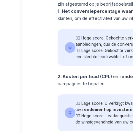
zijn afgestemd op je bedrijfsdoelstel
1. Het
conversiepercentage
waa
klanten, om de effectiviteit van uw i
👉🏼 Hoge score: Gekochte ver
aanbiedingen, dus de conversi
💡
👉🏼 Lage score: Gekochte verko
een slechte leadkwaliteit of 
2.
Kosten per lead
(CPL)
en
rende
campagnes te bepalen.
👉🏼 Lage score: U verkrijgt kw
uw
rendement op investeri
💡
👉🏼 Hoge score: Leadacquisit
de winstgevendheid van uw c