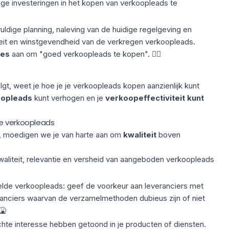
ige investeringen in het kopen van verkoopleads te
uldige planning, naleving van de huidige regelgeving en
teit en winstgevendheid van de verkregen verkoopleads.
ces
aan om "goed verkoopleads te kopen". 👇🏼
gt, weet je hoe je je verkoopleads kopen aanzienlijk kunt
oopleads
kunt verhogen en je
verkoopeffectiviteit kunt
te verkoopleads
, moedigen we je van harte aan om
kwaliteit
boven
waliteit, relevantie en versheid van aangeboden verkoopleads
lde verkoopleads: geef de voorkeur aan
leveranciers
met
ranciers waarvan de verzamelmethoden dubieus zijn of niet
🤮
hte interesse hebben getoond in je producten of diensten.