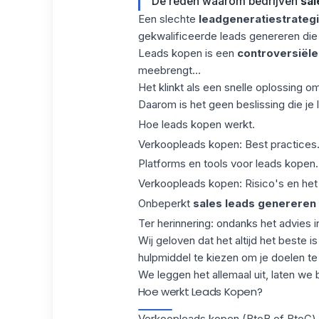
De reden waarom bedrijven
sal
Een slechte
leadgeneratiestrateg
gekwalificeerde leads genereren die 
Leads kopen is een
controversiële
meebrengt...
Het klinkt als een snelle oplossing o
Daarom is het geen beslissing die je
Hoe leads kopen werkt.
Verkoopleads kopen: Best practices
Platforms en tools voor leads kopen.
Verkoopleads kopen: Risico's en het a
Onbeperkt
sales leads genereren
Ter herinnering: ondanks het advies in
Wij geloven dat het altijd het beste i
hulpmiddel te kiezen om je doelen te
We leggen het allemaal uit, laten we 
Hoe werkt Leads Kopen?
Verkoopleads kopen (BtoB of BtoC) 