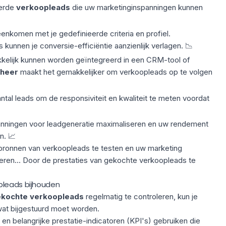
eerde
verkoopleads
die uw marketinginspanningen kunnen
nkomen met je gedefinieerde criteria en profiel.
 kunnen je conversie-efficiëntie aanzienlijk verlagen. 📉
kelijk kunnen worden geïntegreerd in een
CRM-tool
of
heer
maakt het gemakkelijker om verkoopleads op te volgen
antal leads om de responsiviteit en kwaliteit te meten voordat
.
anningen voor leadgeneratie maximaliseren en uw rendement
n. 📈
bronnen van verkoopleads te testen en uw marketing
eren... Door de prestaties van gekochte verkoopleads te
pleads bijhouden
ekochte verkoopleads
regelmatig te controleren, kun je
wat bijgestuurd moet worden.
 en belangrijke
prestatie-indicatoren
(KPI's) gebruiken die