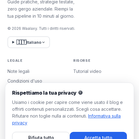
Guide pratiche, strategie testate,
zero gergo aziendale. Riempi la
tua pipeline in 10 minuti al giorno.
© 2026 Waalaxy. Tutti i diritti riservati.
🇮🇹
Italiano
LEGALE
RISORSE
Note legali
Tutorial video
Condizioni d'uso
Politica sulla privacy
Rispettiamo la tua privacy 🍪
Gestisci i cookie
Usiamo i cookie per capire come viene usato il blog e
offrirti contenuti personalizzati. Scegli cosa accettare.
Rifiutare non toglie nulla ai contenuti.
Informativa sulla
WAALAXY
privacy
Prezzi
Rifiuta tutto
Accetta tutto