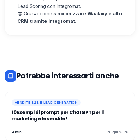
email risposta sì/no, data di connessione,
Lead Scoring con Integromat.
data del primo messaggio, tag.
😎 Ora sai come
sincronizzare Waalaxy e altri
CRM tramite Integromat
.
Potrebbe interessarti anche
VENDITE B2B E LEAD GENERATION
10 Esempi di prompt per ChatGPT per il
marketing e le vendite!
9 min
26 giu 2026