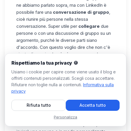
ne abbiamo parlato sopra, ma con LinkedIn è
possibile fare una
conversazione di gruppo
,
cioè riunire più persone nella stessa
conversazione. Super utile per
collegare
due
persone o con una discussione di gruppo su un
argomento, purché le diverse parti siano
d'accordo. Con questo voglio dire che non c'è
niente di peggio che
riunire persone
che non
hanno nulla a che fare tra loro o che non si
Rispettiamo la tua privacy 🍪
conoscono per inviare a tutti lo stesso
Usiamo i cookie per capire come viene usato il blog e
messaggio in una volta sola. Il vostro
profilo
offrirti contenuti personalizzati. Scegli cosa accettare.
verrà segnalato a LinkedIn come
Rifiutare non toglie nulla ai contenuti.
Informativa sulla
comportamento abusivo da parte di altri membri
privacy
e vi farà fare una pessima figura.
Se volete contattare diverse persone per
Rifiuta tutto
Accetta tutto
promuovere la vostra attività e
inviare
messaggi di massa su LinkedIn
, utilizzate
Personalizza
invece uno strumento come
ProspectIn
, che li