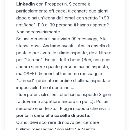
LinkedIn
con ProspectIn. Siccome è
particolarmente efficace, ti connetti due giorni
dopo e hai un'icona dell'email con scritto "+99
notifiche". Più di 99 persone ti hanno risposto?
Non necessariamente.
Se una persona ti ha inviato 99 messaggi, è la
stessa cosa. Andiamo avanti... Apri la casella di
posta e per avere le ultime risposte, devi filtrare
per "Unread". Fin qui, tutto bene (Beh, non puoi
ancora sapere quante persone hanno risposto,
ma OSEF) Rispondi al tuo primo messaggio
"Unread" (ordinato in ordine di ultima risposta e
impossibile fare il contrario ...
I tuoi potenziali clienti che hanno risposto 3 giorni
fa dovranno aspettare ancora un po'...). Poi un
secondo e un terzo... E ogni risposta che invii ti
porta
in
cima alla casella di posta
.
Quindi devi scorrere di nuovo per cercare
l'ultimo messaggio "non letto" e "senza