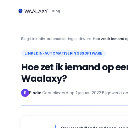
Blog
Blog
›
LinkedIn-automatiseringssoftware
›
Hoe zet ik iemand o
LINKEDIN-AUTOMATISERINGSSOFTWARE
Hoe zet ik iemand op een
Waalaxy?
Elodie
·
Gepubliceerd op
1 januari 2022
·
Bijgewerkt o
E