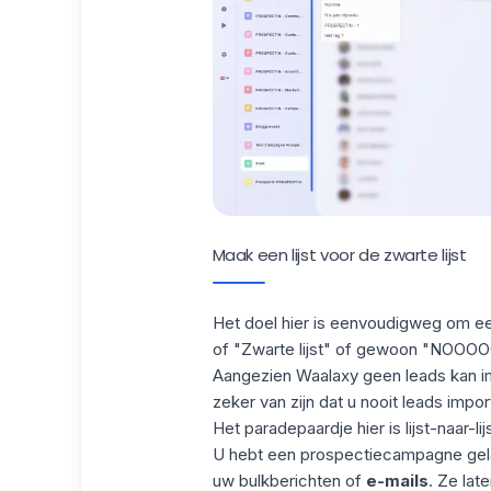
Maak een lijst voor de zwarte lijst
Het doel hier is eenvoudigweg om ee
of "Zwarte lijst" of gewoon "NOOOOO
Aangezien
Waalaxy
geen leads kan imp
zeker van zijn dat u nooit leads imp
Het paradepaardje hier is lijst-naar-l
U hebt een prospectiecampagne ge
uw bulkberichten of
e-mails
. Ze lat