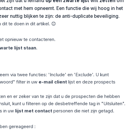
et zijn dat u iemand
op een zwarte lijst
wilt
zetten
om
ntact met hem opneemt. Een functie die wij hoog in het
eer nuttig blijken te zijn: de
anti-duplicate beveiliging
.
t te doen in dit artikel. 😊
et opnieuw te contacteren.
warte lijst staan
.
em via twee functies: 'Include' en 'Exclude'. U kunt
woord" filter in uw
e-mail client
lijst en deze prospects
ten en er zeker van te zijn dat u de prospecten die hebben
sluit, kunt u filteren op de desbetreffende tag in "Uitsluiten".
ts in uw
lijst met contact
personen die niet zijn getagd.
ebben gereageerd :