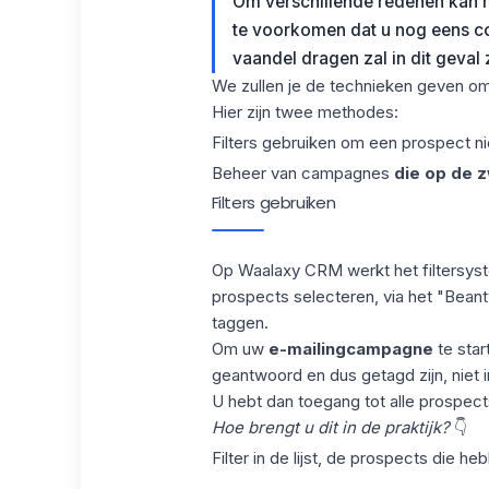
Om verschillende redenen kan h
te voorkomen dat u nog eens co
vaandel dragen zal in dit geval z
We zullen je de technieken geven om di
Hier zijn twee methodes:
Filters gebruiken om een prospect ni
Beheer van campagnes
die op de z
Filters gebruiken
Op
Waalaxy
CRM werkt het filtersyste
prospects selecteren, via het "Beant
taggen.
Om uw
e-mailingcampagne
te star
geantwoord en dus getagd zijn, niet in
U hebt dan toegang tot alle prospec
Hoe brengt u dit in de praktijk?
👇
Filter in de lijst, de prospects die h