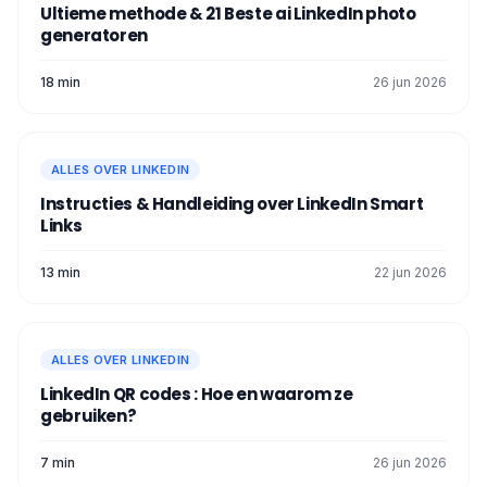
Ultieme methode & 21 Beste ai LinkedIn photo
vlag werken te groeperen. Maar doe uw
generatoren
aankondigingen met uw persoonlijke
account, u zult meer zichtbaarheid hebben
18 min
26 jun 2026
👀. En dat is het, we zijn aan het einde van
Schrijf je post.
de lijn! Met onze tips, maak je klaar voor
een aantal geweldige
toepassingen
.
Ja, ja, de
LinkedIn werving post
heeft
ALLES OVER LINKEDIN
geen geheimen meer 🤫 voor jou.
Instructies & Handleiding over LinkedIn Smart
Links
13 min
22 jun 2026
Zodra je je post hebt beoordeeld, hoef
ALLES OVER LINKEDIN
je alleen nog maar op "Post" te klikken.
LinkedIn QR codes : Hoe en waarom ze
gebruiken?
En dat is het! We hebben het je gezegd:
"Hyper easy"!
7 min
26 jun 2026