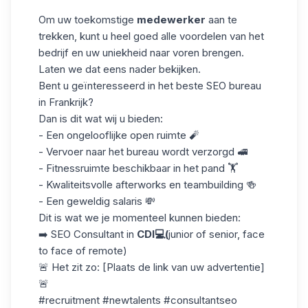
Om uw toekomstige
medewerker
aan te
trekken, kunt u heel goed alle voordelen van het
bedrijf en uw uniekheid naar voren brengen.
Laten we dat eens nader bekijken.
Bent u geïnteresseerd in het beste SEO bureau
in Frankrijk?
Dan is dit wat wij u bieden:
- Een ongelooflijke open ruimte 🧨
- Vervoer naar het bureau wordt verzorgd 🚅
- Fitnessruimte beschikbaar in het pand 🏋️
- Kwaliteitsvolle afterworks en teambuilding 🍻
- Een geweldig salaris 💸
Dit is wat we je momenteel kunnen bieden:
➡️ SEO Consultant in
CDI💻(
junior of senior, face
to face of remote)
🚨 Het zit zo: [Plaats de link van uw advertentie]
🚨
#recruitment #newtalents #consultantseo