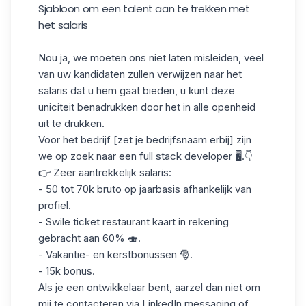
Sjabloon om een talent aan te trekken met
het salaris
Nou ja, we moeten ons niet laten misleiden, veel
van uw kandidaten zullen verwijzen naar het
salaris dat u hem gaat bieden, u kunt deze
uniciteit benadrukken door het in alle openheid
uit te drukken.
Voor het bedrijf [zet je bedrijfsnaam erbij] zijn
we op zoek naar een full stack developer 🖥️.👇
👉 Zeer aantrekkelijk salaris:
- 50 tot 70k bruto op jaarbasis afhankelijk van
profiel.
- Swile ticket restaurant kaart in rekening
gebracht aan 60% 🍣.
- Vakantie- en kerstbonussen 🎅.
- 15k bonus.
Als je een ontwikkelaar bent, aarzel dan niet om
mij te contacteren via LinkedIn messaging of