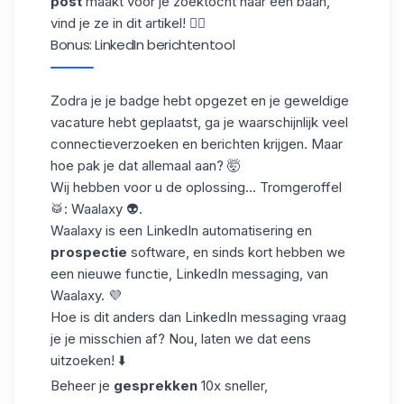
post
maakt voor je zoektocht naar een baan,
vind je ze in
dit artikel
! 👈🏼
Bonus: LinkedIn berichtentool
Zodra je je badge hebt opgezet en je geweldige
vacature hebt geplaatst, ga je waarschijnlijk veel
connectieverzoeken
en berichten krijgen. Maar
hoe pak je dat allemaal aan? 🤯
Wij hebben voor u de oplossing... Tromgeroffel
🥁: Waalaxy 👽.
Waalaxy is een LinkedIn automatisering en
prospectie
software, en sinds kort hebben we
een nieuwe functie, LinkedIn messaging, van
Waalaxy. 💜
Hoe is dit anders dan LinkedIn messaging vraag
je je misschien af? Nou, laten we dat eens
uitzoeken! ⬇️
Beheer je
gesprekken
10x sneller,