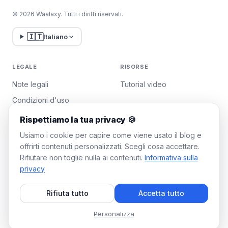
© 2026 Waalaxy. Tutti i diritti riservati.
🇮🇹
Italiano
LEGALE
RISORSE
Note legali
Tutorial video
Condizioni d'uso
Politica sulla privacy
Rispettiamo la tua privacy 🍪
Gestisci i cookie
Usiamo i cookie per capire come viene usato il blog e
offrirti contenuti personalizzati. Scegli cosa accettare.
Rifiutare non toglie nulla ai contenuti.
Informativa sulla
WAALAXY
privacy
Prezzi
Rifiuta tutto
Accetta tutto
Piano Team
Programma di affiliazione
Personalizza