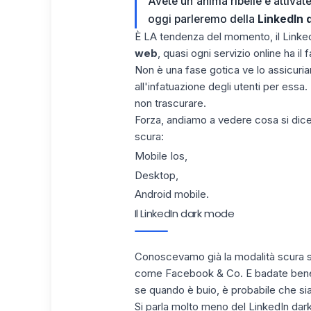
Avete un'anima ribelle e attivate
oggi parleremo della
LinkedIn
È LA tendenza del momento, il Linke
web
, quasi ogni servizio online ha i
Non è una fase gotica ve lo assicuria
all'infatuazione degli utenti per essa. 
non trascurare.
Forza, andiamo a vedere cosa si dice
scura:
Mobile Ios,
Desktop,
Android mobile.
Il LinkedIn dark mode
Conoscevamo già la modalità scura s
come Facebook & Co. E badate bene,
se quando è buio, è probabile che si
Si parla molto meno del LinkedIn dar