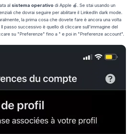
ata al
sistema operativo
di
Apple
🍎. Se stai usando un
nziali che dovrai seguire per abilitare il LinkedIn dark mode.
turalmente, la prima cosa che dovete fare è ancora una volta
n. Il passo successivo è quello di cliccare sull'immagine del
cliccare su "Preferenze" fino a " e poi in "Preferenze account".