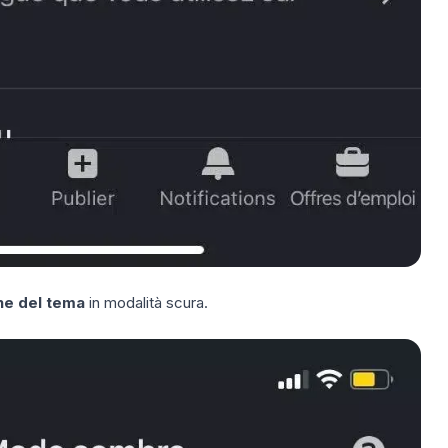
ne del tema
in modalità scura.