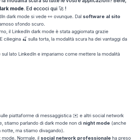
 la modalità scura su tutte le vostre applicazioni? Bene,
dark mode
. Ed eccoci qui 🚀 !
dIn dark mode si vede 👀 ovunque. Dal
software al sito
l famoso sfondo scuro.
mo, il LinkedIn dark mode è stata aggiornata grazie
E ciliegina 🍒 sulla torta, la modalità scura ha dei vantaggi da
 sul lato
LinkedIn
e impariamo come mettere la modalità
ulle piattaforme di
messaggistica
✉️ e altri social network
 stiamo parlando di dark mode non di
night mode
(anche
a notte, ma stiamo divagando).
k mode. Normale, il
social network professionale
ha preso