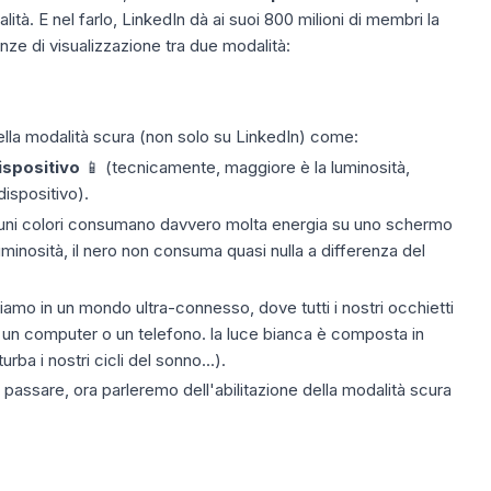
ità. E nel farlo,
LinkedIn
dà ai suoi 800 milioni di membri la
enze di visualizzazione tra due modalità:
 della modalità scura (non solo su LinkedIn) come:
ispositivo
📱 (tecnicamente, maggiore è la luminosità,
ispositivo).
lcuni colori consumano davvero molta energia su uno schermo
inosità, il nero non consuma quasi nulla a differenza del
iamo in un mondo ultra-connesso, dove tutti i nostri occhietti
a un computer o un telefono. la luce bianca è composta in
rba i nostri cicli del sonno...).
passare, ora parleremo dell'abilitazione della modalità scura