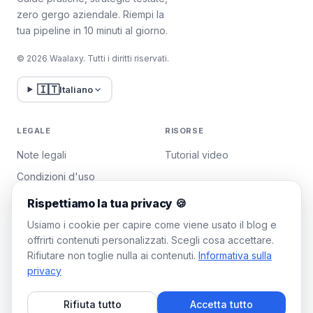
zero gergo aziendale. Riempi la
tua pipeline in 10 minuti al giorno.
© 2026 Waalaxy. Tutti i diritti riservati.
🇮🇹
Italiano
LEGALE
RISORSE
Note legali
Tutorial video
Condizioni d'uso
Politica sulla privacy
Rispettiamo la tua privacy 🍪
Gestisci i cookie
Usiamo i cookie per capire come viene usato il blog e
offrirti contenuti personalizzati. Scegli cosa accettare.
Rifiutare non toglie nulla ai contenuti.
Informativa sulla
WAALAXY
privacy
Prezzi
Rifiuta tutto
Accetta tutto
Piano Team