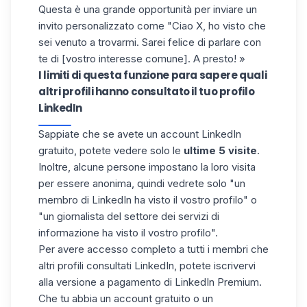
Questa è una grande opportunità per
inviare un
invito personalizzato
come "Ciao X, ho visto che
sei venuto a trovarmi. Sarei felice di parlare con
te di [vostro interesse comune]. A presto! »
I limiti d
i questa funzione
para sapere
quali
altri profili hanno consultato
il tuo profilo
LinkedIn
Sappiate che se avete un
account LinkedIn
gratuito
,
potete vedere solo le
ultime 5 visite
.
Inoltre, alcune persone impostano la loro visita
per essere anonima, quindi vedrete solo "un
membro di LinkedIn ha visto il vostro profilo" o
"un giornalista del settore dei servizi di
informazione ha visto il vostro profilo".
Per avere accesso completo a tutti i membri che
altri profili consultati LinkedIn, potete iscrivervi
alla versione a pagamento di
LinkedIn
Premium.
Che tu abbia un account gratuito o un